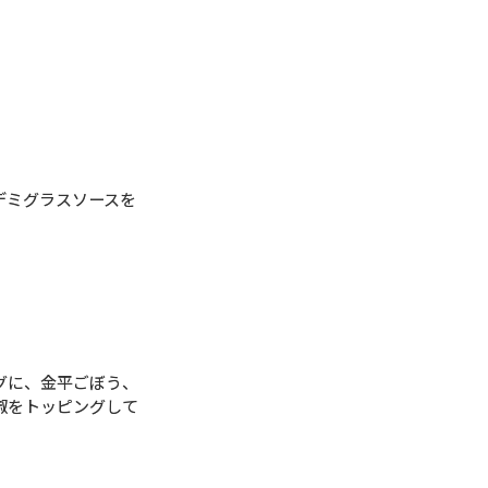
デミグラスソースを
グに、金平ごぼう、
椒をトッピングして