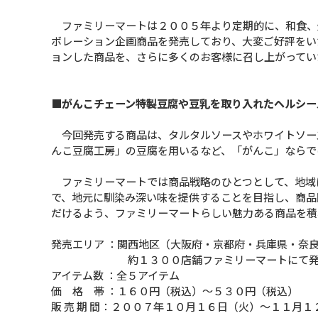
ファミリーマートは２００５年より定期的に、和食、
ボレーション企画商品を発売しており、大変ご好評をい
ョンした商品を、さらに多くのお客様に召し上がってい
■がんこチェーン特製豆腐や豆乳を取り入れたヘルシー
今回発売する商品は、タルタルソースやホワイトソー
んこ豆腐工房」の豆腐を用いるなど、「がんこ」ならで
ファミリーマートでは商品戦略のひとつとして、地域に
で、地元に馴染み深い味を提供することを目指し、商品
だけるよう、ファミリーマートらしい魅力ある商品を積
発売エリア ：関西地区（大阪府・京都府・兵庫県・奈
約１３００店舗ファミリーマートにて発
アイテム数 ：全５アイテム
価 格 帯 ：１６０円（税込）〜５３０円（税込）
販 売 期 間：２００７年１０月１６日（火）〜１１月