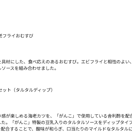
老フライおむすび
を具材にした、食べ応えのあるおむすび。エビフライと相性のよい
ルソースを組み合わせました。
セット（タルタルディップ）
り感が楽しめる海老カツを、「がんこ」で使用している舎利酢を配
した。「がんこ」特製の豆乳入りのタルタルソースをディップタイ
を配合することで、酸味が和らぎ、口当たりのマイルドなタルタル