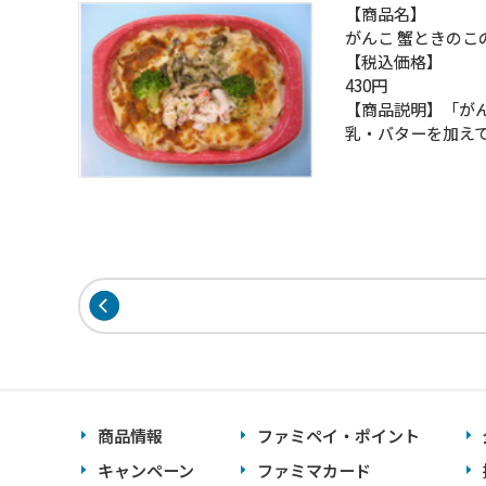
【商品名】
がんこ 蟹ときのこ
【税込価格】
430円
【商品説明】「が
乳・バターを加え
商品情報
ファミペイ・ポイント
キャンペーン
ファミマカード