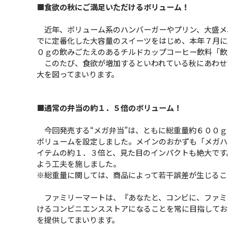
■食欲の秋にご満足いただけるボリューム！
近年、ボリューム系のハンバーガーやプリン、大盛メ
でに定番化した大容量のスイーツをはじめ、本年７月に
０ｇの飲みごたえのあるチルドカップコーヒー飲料「飲
このたび、食欲が増加するといわれている秋にあわせて
大を図ってまいります。
■通常の弁当の約１．５倍のボリューム！
今回発売する“メガ弁当”は、ともに総重量約６００ｇ
ボリュームを設定しました。メインのおかずも「メガハ
イテムの約１．３倍と、見た目のインパクトも絶大です。
よう工夫を施しました。
※総重量に関しては、商品によって若干誤差が生じるこ
ファミリーマートは、『あなたと、コンビに、ファミ
けるコンビニエンスストアになることを常に目指してお
を提供してまいります。