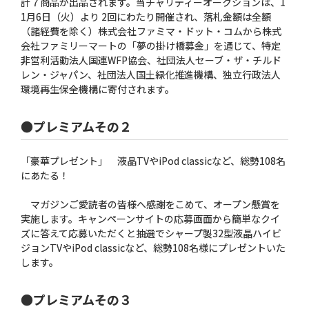
計７商品が出品されます。当チャリティーオークションは、1
1月6日（火）より 2回にわたり開催され、落札金額は全額
（諸経費を除く）株式会社ファミマ・ドット・コムから株式
会社ファミリーマートの「夢の掛け橋募金」を通じて、特定
非営利活動法人国連WFP協会、社団法人セーブ・ザ・チルド
レン・ジャパン、社団法人国土緑化推進機構、独立行政法人
環境再生保全機構に寄付されます。
●プレミアムその２
「豪華プレゼント」 液晶TVやiPod classicなど、総勢108名
にあたる！
マガジンご愛読者の皆様へ感謝をこめて、オープン懸賞を
実施します。キャンペーンサイトの応募画面から簡単なクイ
ズに答えて応募いただくと抽選でシャープ製32型液晶ハイビ
ジョンTVやiPod classicなど、総勢108名様にプレゼントいた
します。
●プレミアムその３