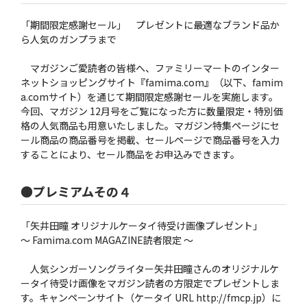
「期間限定感謝セール」 プレゼントに最適なブランド品か
ら人気のガンプラまで
マガジンご愛読者の皆様へ、ファミリーマートのインター
ネットショッピングサイト『famima.com』（以下、famim
a.comサイト）を通じて期間限定感謝セールを実施します。
今回、マガジン 12月号をご覧になった方に数量限定・特別価
格の人気商品も用意いたしました。マガジン特集ページにセ
ール商品の商品番号を掲載、セールページで商品番号を入力
することにより、セール商品をお申込みできます。
●プレミアムその４
「矢井田瞳 オリジナルケータイ待受け画像プレゼント」
〜 Famima.com MAGAZINE読者限定 〜
人気シンガーソングライター矢井田瞳さんのオリジナルケ
ータイ待受け画像をマガジン読者の方限定でプレゼントしま
す。キャンペーンサイト（ケータイ URL http://fmcp.jp）に