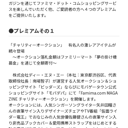
ガジンを通じてファミマ・ドット・コムショッピングサービ
スを楽しんでいただく他、ご愛読者の方へ４つのプレミアム
をご提供いたします。
●プレミアムその１
「チャリティーオークション」 有名人の激レアアイテムが
続々登場
〜オークション落札金額はファミリーマート「夢の掛け橋
募金」を通じて全額寄付〜
株式会社ディー・エヌ・エー（本社：東京都渋谷区、代表
取締役社長：南場智子）が運営する人気オークション＆ショ
ッピングサイト「ビッダーズ」ならびにモバゲータウン公式
ショッピングサイト「モバデパ」にて「Famima.com MAGA
ZINE チャリティーオークション」を開催します。
オークションには、人気シンガーソングライター矢井田瞳さ
んの直筆サイン入りデザイナーズチェアやTV番組「仮面ライ
ダー電王」でおなじみの人気俳優佐藤健さんの直筆サイン入
り非売品ブックカバー＆愛用携帯ストラップをはじめとする