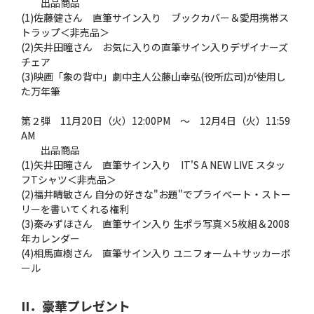
出品商品
(1)佐藤健さん 直筆サイン入り ブックカバー＆愛用携帯ス
トラップ＜非売品＞
(2)矢井田瞳さん お気に入りの直筆サイン入りデザイナーズ
チェア
(3)映画「象の背中」劇中主人公藤山幸弘(役所広司)が使用し
た万年筆
第２弾 11月20日（火）12:00PM 〜 12月4日（火）11:59
AM
出品商品
(1)矢井田瞳さん 直筆サイン入り IT'S A NEW LIVE スタッ
フTシャツ＜非売品＞
(2)福井晴敏さん 自分の好きな"お題"でプライベート・ストー
リーを書いてくれる権利
(3)秦みずほさん 直筆サイン入り 生ポラ写真×5枚組＆2008
年カレンダー
(4)相馬直樹さん 直筆サイン入り ユニフォーム＋サッカーボ
ール
II．豪華プレゼント