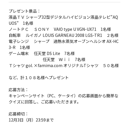
プレゼント景品：
液晶ＴＶ シャープ32型デジタルハイビジョン液晶テレビ"AQ
UOS" 1名様
ノートＰＣ ＳＯＮＹ VAIO type U VGN-UX71 1名様
自転車 ルイガノ LOUIS GARNEAU 2008 LGS-TR1 ２名様
電子レンジ シャープ 過熱水蒸気オーブンヘルシオ AX-HC
3-R 1名様
ゲーム端末 任天堂 DS Lite 7名様
任天堂 Ｗｉｉ 7名様
Ｔシャツ gol. ×famima.com オリジナルTシャツ ５０名様
など、計１０８名様へプレゼント
応募方法：
キャンペーンサイト（PC、ケータイ）の応募画面から簡単な
クイズに回答し、ご応募いただきます。
応募締切：
12月3日（月）23:59まで