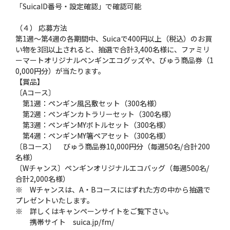
「SuicaID番号・設定確認」で確認可能
（４） 応募方法
第1週〜第4週の各期間中、Suicaで400円以上（税込）のお買
い物を3回以上されると、抽選で合計3,400名様に、ファミリ
ーマートオリジナルペンギンエコグッズや、びゅう商品券（1
0,000円分）が当たります。
【賞品】
〔Aコース〕
第1週：ペンギン風呂敷セット（300名様）
第2週：ペンギンカトラリーセット（300名様）
第3週：ペンギンMYボトルセット（300名様）
第4週：ペンギンMY箸ペアセット（300名様）
〔Bコース〕 びゅう商品券10,000円分（毎週50名/合計200
名様）
〔Wチャンス〕ペンギンオリジナルエコバッグ（毎週500名/
合計2,000名様）
※ Wチャンスは、A・Bコースにはずれた方の中から抽選で
プレゼントいたします。
※ 詳しくはキャンペーンサイトをご覧下さい。
携帯サイト suica.jp/fm/