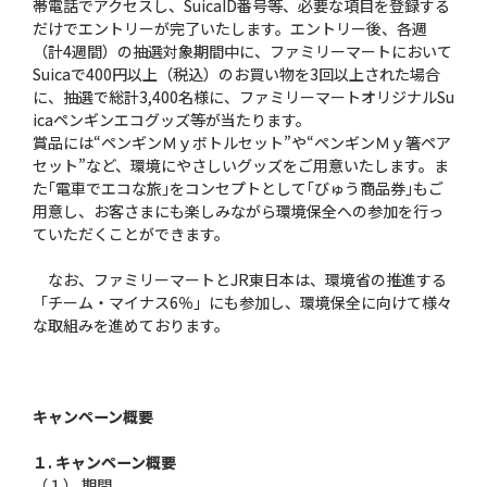
帯電話でアクセスし、SuicaID番号等、必要な項目を登録する
だけでエントリーが完了いたします。エントリー後、各週
（計4週間）の抽選対象期間中に、ファミリーマートにおいて
Suicaで400円以上（税込）のお買い物を3回以上された場合
に、抽選で総計3,400名様に、ファミリーマートオリジナルSu
icaペンギンエコグッズ等が当たります。
賞品には“ペンギンＭｙボトルセット”や“ペンギンＭｙ箸ペア
セット”など、環境にやさしいグッズをご用意いたします。ま
た｢電車でエコな旅｣をコンセプトとして｢びゅう商品券｣もご
用意し、お客さまにも楽しみながら環境保全への参加を行っ
ていただくことができます。
なお、ファミリーマートとJR東日本は、環境省の推進する
「チーム・マイナス6％」にも参加し、環境保全に向けて様々
な取組みを進めております。
キャンペーン概要
１. キャンペーン概要
（１） 期間