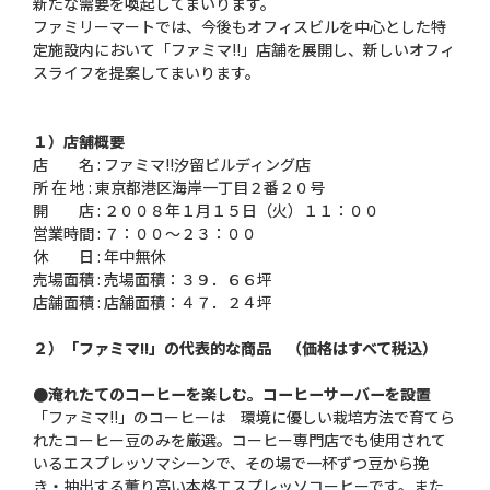
新たな需要を喚起してまいります。
ファミリーマートでは、今後もオフィスビルを中心とした特
定施設内において「ファミマ!!」店舗を展開し、新しいオフィ
スライフを提案してまいります。
１）店舗概要
店 名 : ファミマ!!汐留ビルディング店
所 在 地 : 東京都港区海岸一丁目２番２０号
開 店 : ２００８年１月１５日（火）１１：００
営業時間 : ７：００〜２３：００
休 日 : 年中無休
売場面積 : 売場面積：３９．６６坪
店舗面積 : 店舗面積：４７．２４坪
２）「ファミマ!!」の代表的な商品 （価格はすべて税込）
●淹れたてのコーヒーを楽しむ。コーヒーサーバーを設置
「ファミマ!!」のコーヒーは 環境に優しい栽培方法で育てら
れたコーヒー豆のみを厳選。コーヒー専門店でも使用されて
いるエスプレッソマシーンで、その場で一杯ずつ豆から挽
き・抽出する薫り高い本格エスプレッソコーヒーです。また