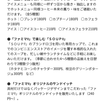
アイスメニュ—も同様に一杯ずつ豆から挽き・抽出しますの
でホットメニュー同様コーヒー本来の薫り・味をご堪能いた
だけます。（全5種類）
ホット：○ブレンド180円 ○カプチーノ180円 ○カフェラ
テ180円
アイス：○アイスコーヒー210円 ○アイスカフェラテ210円
●「ファミマ!!」で楽しむ「ＳＯＵＰ!!」
「ＳＯＵＰ!!」のブランドロゴを用いた専用カップで、これま
でのコンビニエンスストアのイメージを覆す本格的な入れた
てのスープを、忙しい朝やランチタイムなどに手軽にお楽し
みいただけます。（季節に合わせた4〜5種類の品揃えを日替
わりで3種類づつ販売）
（ホタテとコーンのチャウダー300円、枝豆のグリーンポター
ジュ300円 など）
● 「ファミマ!!」オリジナルのサンドイッチ
具材だけではなくパッケージデザインまでこだわった「ファ
ミマ!!」オリジナルのサンドイッチを販売いたします（240
円〜）。