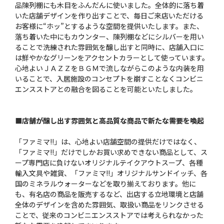
品陳列棚にも木目をふんだんに使いました。全体的に落ち着
いた店舗デザインを作り出すことで、毎日ご来店いただける
お客様に“ホッ”とするような空間を提供いたします。また、
落ち着いた中にもカウンター、陳列棚などにシルバーを用い
ることで洗練された雰囲気を醸し出すと同時に、店舗入口に
は鮮やかなグリーンをアクセントカラーとして使っています。
心地よいＪＡＺＺをＢＧＭで流しながらこのような内装を用
いることで、入居施設のコンセプトを崩すことなくコンビニ
エンスストアとの融合を図ることを可能といたしました。
■店舗が醸し出す雰囲気と高品質な商品で新たな需要を喚起
「ファミマ!!」は、心地よい店舗空間の提供だけではなく、
「ファミマ!!」だけでしかお買い求めできない商品として、ス
ープ専門店に負けないオリジナルテイクアウトスープ、各種
輸入文具や雑貨、「ファミマ!!」オリジナルサンドイッチ、各
国のミネラルウォーターなどを取り揃えております。他に
も、有名店の商品を販売するなど、出店する立地環境と店舗
全体のデザインを含めた雰囲気、取扱い商品をリンクさせる
ことで、従来のコンビニエンスストアでは考えられなかった