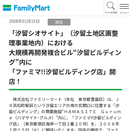
本
文
へ
2008年01月15日
開店
「汐留シオサイト」（汐留土地区画整
理事業地内）における
大規模再開発複合ビル“汐留ビルディン
グ”内に
「ファミマ!!汐留ビルディング店」開
店！
株式会社ファミリーマート（本社 東京都豊島区）は、Ｊ
Ｒ浜松町駅前という汐留エリアの南の玄関口に位置する「汐
留ビルディング」の商業施設“ＨＡＭＡＳＩＴＥ Ｇｕｒｕｍ
ｅ（ハマサイト･グルメ）”内に、「ファミマ!!汐留ビルディン
グ店」（東京都港区海岸一丁目２番２０号）を、２００８年
１月１５日（火）に開店いたします。同店の開店で、ファミ