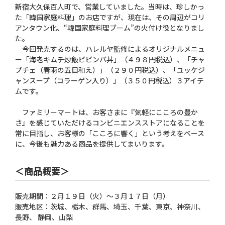
新宿大久保百人町で、営業していました。当時は、珍しかっ
た「韓国家庭料理」のお店ですが、現在は、その周辺がコリ
アンタウン化、“韓国家庭料理ブーム”の火付け役となりまし
た。
今回発売するのは、ハレルヤ監修によるオリジナルメニュ
ー「海老キムチ炒飯ビビンバ丼」（４９８円税込）、「チャ
プチェ（春雨の五目和え）」（２９０円税込）、「ユッケジ
ャンスープ（コラーゲン入り）」（３５０円税込）３アイテ
ムです。
ファミリーマートは、お客さまに『気軽にこころの豊か
さ』を感じていただけるコンビニエンスストアになることを
常に目指し、お客様の「こころに響く」という考えをベース
に、今後も魅力ある商品を提供してまいります。
＜商品概要＞
販売期間：２月１９日（火）〜３月１７日（月）
販売地区：茨城、栃木、群馬、埼玉、千葉、東京、神奈川、
長野、 静岡、山梨