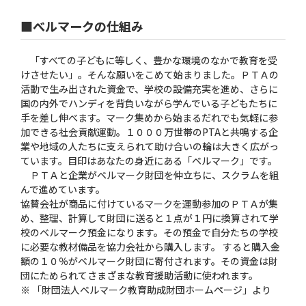
■べルマークの仕組み
「すべての子どもに等しく、豊かな環境のなかで教育を受
けさせたい」。そんな願いをこめて始まりました。ＰＴＡの
活動で生み出された資金で、学校の設備充実を進め、さらに
国の内外でハンディを背負いながら学んでいる子どもたちに
手を差し伸べます。マーク集めから始まるだれでも気軽に参
加できる社会貢献運動。１０００万世帯のPTAと共鳴する企
業や地域の人たちに支えられて助け合いの輪は大きく広がっ
ています。目印はあなたの身近にある「ベルマーク」です。
ＰＴＡと企業がベルマーク財団を仲立ちに、スクラムを組
んで進めています。
協賛会社が商品に付けているマークを運動参加のＰＴＡが集
め、整理、計算して財団に送ると１点が１円に換算されて学
校のベルマーク預金になります。その預金で自分たちの学校
に必要な教材備品を協力会社から購入します。 すると購入金
額の１０％がベルマーク財団に寄付されます。その資金は財
団にためられてさまざまな教育援助活動に使われます。
※ 「財団法人ベルマーク教育助成財団ホームページ」より