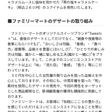
ャラメルムースに塩味を効かせた『男の塩キャラメルケー
キ』（税込２６０円）の３アイテムを発売いたします。
■ファミリーマートのデザートの取り組み
ファミリーマートのオリジナルスイーツブランド“Sweets
＋”は、食後のデザートとしてだけでなく、“朝食や夜食等の
食事にも(いつでも)”、“おいしさは勿論、「食感」・「食べ
方」提案等、品揃えを豊富に(おいしさ)”、“ひとりでの楽しみ
方は勿論、誰かと一緒に愉しめる工夫(誰かと一緒に)”をプラ
スしています。そして、これまでのコンビニエンスストアの
デザート以上に「味」「見た目」「食感」「香り」等にこだ
わっています。
３０代を中心とした女性層の取り込みを狙った品揃えを中
心としておりますが、その他にも、中高年層を狙った「和」
素材を使用したデザートの発売や、今回の男性をターゲット
とした商品開発など、新規顧客層の獲得も積極的に実施して
おります。
ファミリーマートは、お客様に『気軽にこころの豊かさ』
を感じていただけるコンビニエンスストアになることを常に