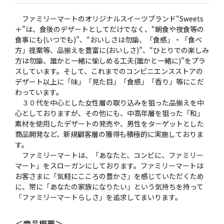
ファミリーマートのオリジナルスイーツブランド“Sweets
＋”は、食後のデザートとしてだけでなく、“朝食や夜食等の
食事にも(いつでも)”、“おいしさは勿論、「食感」・「食べ
方」提案等、品揃えを豊富に(おいしさ)”、“ひとりでの楽しみ
方は勿論、誰かと一緒に愉しめる工夫(誰かと一緒に)”をプラ
スしています。そして、これまでのコンビニエンスストアの
デザート以上に「味」「見た目」「食感」「香り」等にこだ
わっています。
３０代を中心とした女性層の取り込みを狙った品揃えを中
心としておりますが、その他にも、中高年層を狙った「和」
素材を使用したデザートの発売や、男性をターゲットとした
商品開発など、新規顧客層の獲得も積極的に実施しておりま
す。
ファミリーマートは、「あなたと、コンビに、ファミリー
マート」をスローガンにしております。ファミリーマートは
お客さまに「気軽にこころの豊かさ」を感じていただくため
に、常に「あなたの家族になりたい」という気持ちを持って
「ファミリーマートらしさ」を追求してまいります。
＜商品概要＞