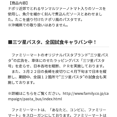
【商品内容】
ナポリ近郊でとれるサンマルツァーノトマト入りのソースを
使用し、魚介を細かく刻んで煮込んだソースとあわせまし
た。たこを盛り付けたナポリ風のパスタです。
※沖縄県での取り扱いはありません。
■三ツ星パスタ、全国試食キャラバン中！
ファミリーマートのオリジナルパスタブランド“三ツ星パス
タ”の広告を、車体にのせたラッピングバス「三ツ星パスタ
号」を走らせ、日本各地を縦断、ＰＲを実施しております。
また、３月２２日の長崎を皮切りに４月下旬まで日本を縦
断し、期間中、全国１２箇所で“三ツ星パスタ”の試食会も実
施しております。
※詳細はこちらをご覧ください。http://www.family.co.jp/ca
mpaign/pasta_bus/index.html
ファミリーマートは、「あなたと、コンビに、ファミリー
マート」をスローガンにしております。ファミリーマートは