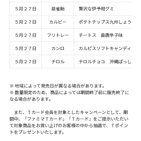
５月２７日
扇雀飴
贅沢な伊予柑グミ
５月２７日
カルビー
ポテトチップス九州しょうゆ
５月２７日
フリトレー
チートス 島唐辛子味
５月２７日
カンロ
カルピスソフトキャンディ シ
５月２７日
チロル
チロルチョコ 沖縄ぱっしょん
※ 地域によって発売日が異なる場合があります。
※ 数量限定のため、商品によっては期間終了前に販売終了に
なる場合があります。
また、Ｔカード会員を対象としたキャンペーンとして、期
間中、「ファミマＴカード」「Ｔカード」をご提示いただい
て対象商品をお買い上げのお客様の中から抽選で、Ｔポイン
トをプレゼントいたします。