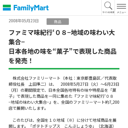
本
文
へ
2008年05月23日
商品
ファミマ味紀行‘０８−地域の味わい大
集合−
日本各地の味を“菓子”で表現した商品
を発売！
株式会社ファミリーマート（本社：東京都豊島区／代表取
締役社長 上田準二）は、 2008年5月27日（火）〜6月23日
（月）の期間限定で、日本全国各地特有の味や特産品を「菓
子」で表現した商品を一同に集めた『ファミマ味紀行‘０８
−地域の味わい大集合−』を、全国のファミリーマート約7,200
店で展開いたします。
このたびは、全国を１０地域（※）に分けて地域商品を展
開します。「ポテトチップス こんぶしょうゆ」（北海道）