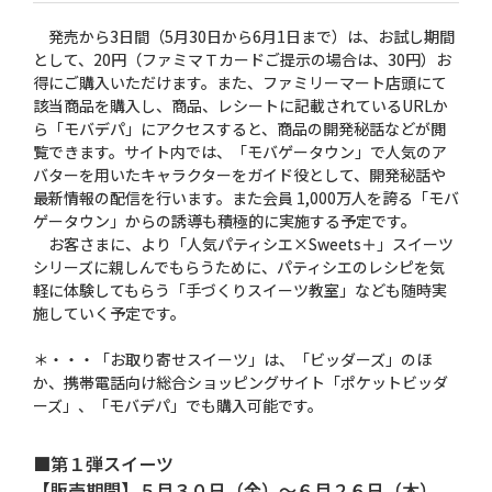
発売から3日間（5月30日から6月1日まで）は、お試し期間
として、20円（ファミマＴカードご提示の場合は、30円）お
得にご購入いただけます。また、ファミリーマート店頭にて
該当商品を購入し、商品、レシートに記載されているURLか
ら「モバデパ」にアクセスすると、商品の開発秘話などが閲
覧できます。サイト内では、「モバゲータウン」で人気のア
バターを用いたキャラクターをガイド役として、開発秘話や
最新情報の配信を行います。また会員 1,000万人を誇る「モバ
ゲータウン」からの誘導も積極的に実施する予定です。
お客さまに、より「人気パティシエ×Sweets＋」スイーツ
シリーズに親しんでもらうために、パティシエのレシピを気
軽に体験してもらう「手づくりスイーツ教室」なども随時実
施していく予定です。
＊・・・「お取り寄せスイーツ」は、「ビッダーズ」のほ
か、携帯電話向け総合ショッピングサイト「ポケットビッダ
ーズ」、「モバデパ」でも購入可能です。
■第１弾スイーツ
【販売期間】５月３０日（金）〜６月２６日（木）