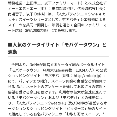
締役社長：上田準二、以下ファミリーマート）と株式会社デ
ィー・エヌ・エー（本社：東京都渋谷区、代表取締役社長：
南場智子、以下 DeNA）は、「人気パティシエ×Ｓｗｅｅｔ
ｓ＋」スイーツシリーズとして、有名パティシエ監修による
スイーツを共同で開発し、年間を通じて全国のファミリーマ
ート店頭（約7,200店舗）にて販売します。
■人気のケータイサイト「モバゲータウン」と
連動
今回より、DeNAが運営するケータイ総合ポータルサイト
「モバゲータウン」（4月末現在会員数：1,024万人）の公式
ショッピングサイト「モバデパ（URL：http://mbdp.jp）」
にて、パティシエの紹介、スイーツ開発の裏話などが閲覧で
きるほか、ネット上のアンケートを通してお客さまの感想・
要望を受ける窓口を設けます。利用者の拡大が急速に進んで
いる「モバゲータウン」および「モバデパ」との連動によ
り、「人気パティシエ ×Sweets＋」及びDeNAが運営するオ
ークション＆ショッピングサイト「ビッダーズ」等のサイト
で販売している有名パティシエの「お取り寄せスイーツ」*