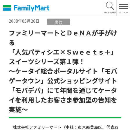
本
文
へ
2008年05月26日
商品
ファミリーマートとＤｅＮＡが手がけ
る
「人気パティシエ×Ｓｗｅｅｔｓ＋」
スイーツシリーズ第１弾！
〜ケータイ総合ポータルサイト「モバ
ゲータウン」公式ショッピングサイト
「モバデパ」にて年間を通じてケータ
イを利用したお客さま参加型の告知を
実施〜
株式会社ファミリーマート（本社：東京都豊島区、代表取