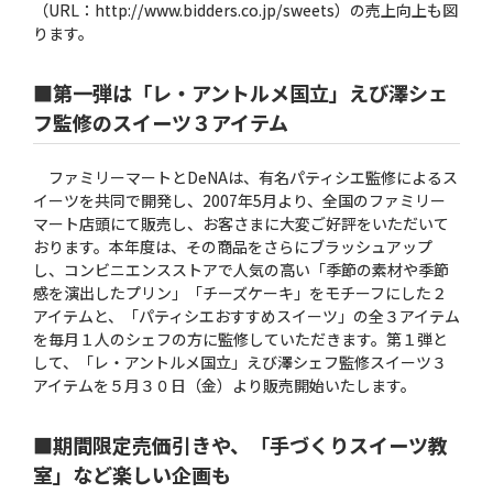
（URL：http://www.bidders.co.jp/sweets）の売上向上も図
ります。
■第一弾は「レ・アントルメ国立」えび澤シェ
フ監修のスイーツ３アイテム
ファミリーマートとDeNAは、有名パティシエ監修によるス
イーツを共同で開発し、2007年5月より、全国のファミリー
マート店頭にて販売し、お客さまに大変ご好評をいただいて
おります。本年度は、その商品をさらにブラッシュアップ
し、コンビニエンスストアで人気の高い「季節の素材や季節
感を演出したプリン」「チーズケーキ」をモチーフにした２
アイテムと、「パティシエおすすめスイーツ」の全３アイテム
を毎月１人のシェフの方に監修していただきます。第１弾と
して、「レ・アントルメ国立」えび澤シェフ監修スイーツ３
アイテムを５月３０日（金）より販売開始いたします。
■期間限定売価引きや、「手づくりスイーツ教
室」など楽しい企画も