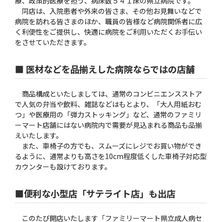
療、政策的医療を担う、病床数５４１床の県立病院です。
同店は、入院患者や外来の皆さま、その他お見舞いなどで
病院を訪れる皆さまのほか、職員の皆様など病院関係者に広
く利便性をご提供し、快適に病院をご利用いただくお手伝い
をさせていただきます。
■ 医材などを品揃えした病院ならではの店舗
商品構成といたしましては、通常のコンビニエンスストア
で人気の弁当や飲料、雑誌などはもとより、「大人用紙おむ
つ」や医療用の「弾力ストッキング」など、通常のファミリ
ーマート店舗にはない病院内で需要が見込まれる商品も品揃
えいたします。
また、車椅子の方でも、スムーズにレジでお買い物ができ
るように、通常よりも高さを10cm程度低くした車椅子対応型
カウンターも設けております。
■便利な小型店「サテライト店」も出店
このたび開店いたします「ファミリーマート県立成人病セ