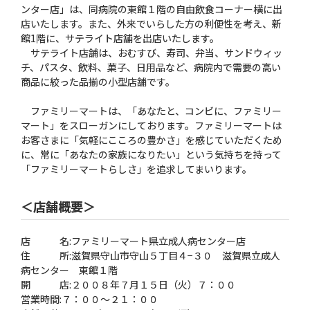
ンター店」は、同病院の東館１階の自由飲食コーナー横に出
店いたします。また、外来でいらした方の利便性を考え、新
館1階に、サテライト店舗を出店いたします。
サテライト店舗は、おむすび、寿司、弁当、サンドウィッ
チ、パスタ、飲料、菓子、日用品など、病院内で需要の高い
商品に絞った品揃の小型店舗です。
ファミリーマートは、「あなたと、コンビに、ファミリー
マート」をスローガンにしております。ファミリーマートは
お客さまに「気軽にこころの豊かさ」を感じていただくため
に、常に「あなたの家族になりたい」という気持ちを持って
「ファミリーマートらしさ」を追求してまいります。
＜店舗概要＞
店 名:ファミリーマート県立成人病センター店
住 所:滋賀県守山市守山５丁目４−３０ 滋賀県立成人
病センター 東館１階
開 店:２００８年７月１５日（火）７：００
営業時間:７：００〜２１：００