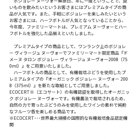
ボジョレー ヌーヴォー解禁日、年に一度ということで、良
いものを飲みたいというお客さまにはプレミアムタイプの商
品が人気です。また、手軽にボジョレーを楽しみたいという
お客さまには、ハーフボトルが人気となっていることから、
今年度、ファミリーマートは、プレミアム ヌーヴォーとハー
フボトルを強化した品揃えといたしました。
プレミアムタイプの商品として、ワンランク上のボジョレ
ー ヴィラージュ ヌーヴォーでファミリーマート限定商品『ド
メーヌ タロン ボジョレー ヴィラージュ ヌーヴォー2008（75
0ml）』をご用意いたしました。
ハーフボトルの商品として、有機栽培ぶどうを使用したプ
レミアムタイプの『オーガニック ボジョレー ヌーヴォー 200
8（375ml）』を新たな取組としてご用意しました。
ECOCERT※（エコサート）の有機認証を取得したオーガニッ
ク ボジョレー ヌーヴォーです。有機農法で栽培されるため、
自然の力で育ったぶどうのみを使用したワインの素朴で純粋
なフルーツ香を楽しめる商品です。
※ECOCERT･･･世界最大規模の国際的な有機栽培食品認定機
関