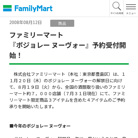
本
文
へ
2008年08月12日
商品
ファミリーマート
『ボジョレー ヌーヴォー』予約受付開
始！
株式会社ファミリーマート（本社：東京都豊島区）は、１
１月２０日（木）のボジョレー ヌーヴォーの解禁日に向け
て、８月１９日（火）から、全国の酒類取り扱いのファミリ
ーマート約７，０００店舗（７月３１日現在）にて、ファミ
リーマート限定商品３アイテムを含めた４アイテムのご予約
承りを開始いたします。
■今年のボジョレー ヌーヴォー