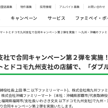
加盟店募集
物件募集
採用情報
アルバイト募集
お問い合わせ
報
キャンペーン
サービス
ファミペイ・ポ
マートとドコモ九州支社で合同キャンペーン第２弾を実施！ 〜九州・沖縄のファ
支社で合同キャンペーン第２弾を実施
トとドコモ九州支社の店舗で、「ダブ
締役社長:上田 準二 以下ファミリーマート)、株式会社南九州ファ
、株式会社沖縄ファミリーマート（本社：沖縄県那覇市/代表取締
:福岡県福岡市/支社長:いわさき文夫 以下ドコモ九州支社)で九州
り合同キャンペーン第２弾を実施いたします。