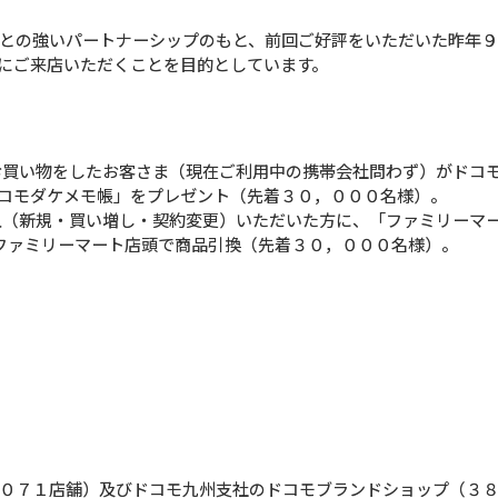
との強いパートナーシップのもと、前回ご好評をいただいた昨年９
にご来店いただくことを目的としています。
お買い物をしたお客さま（現在ご利用中の携帯会社問わず）がドコ
コモダケメモ帳」をプレゼント（先着３０，０００名様）。
入（新規・買い増し・契約変更）いただいた方に、「ファミリーマ
のファミリーマート店頭で商品引換（先着３０，０００名様）。
０７１店舗）及びドコモ九州支社のドコモブランドショップ（３８