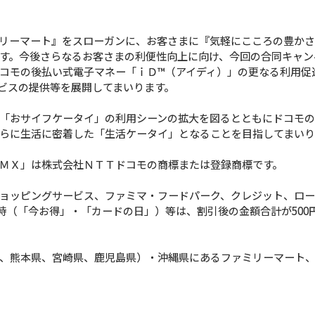
リーマート』をスローガンに、お客さまに『気軽にこころの豊かさ
す。今後さらなるお客さまの利便性向上に向け、今回の合同キャン
コモの後払い式電子マネー「ｉＤ™（アイディ）」の更なる利用促
ービスの提供等を展開してまいります。
「おサイフケータイ」の利用シーンの拡大を図るとともにドコモの
らに生活に密着した「生活ケータイ」となることを目指してまいり
ＭＸ」は株式会社ＮＴＴドコモの商標または登録商標です。
ョッピングサービス、ファミマ・フードパーク、クレジット、ロー
実施時（「今お得」・「カードの日」）等は、割引後の金額合計が50
、熊本県、宮崎県、鹿児島県）・沖縄県にあるファミリーマート