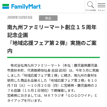
本
文
へ
2008年10月03日
商品
南九州ファミリーマート創立１５周年
記念企画
『地域応援フェア第２弾』実施のご案
内
株式会社南九州ファミリーマート（本社：鹿児島県鹿児島
市真砂本町、代表取締役社長 吉田 武司）は、今年５月に実施
しました「地域応援フェア第１弾」に続き、南九州の食材を
使用した商品を品揃えした「地域応援フェア第２弾」を１０
月７日（火）〜１０月２０日（月）に宮崎県・鹿児島県の２
７６店舗（１０月１日現在）で開催致します。
宮崎県におきましては、ＭＲＴラジオ「ＧＯＧＯワイド」と
タイアップを行います。