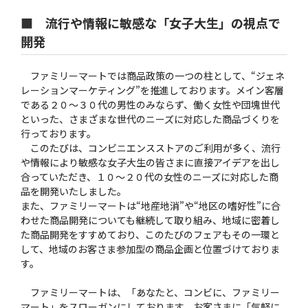
■ 流行や情報に敏感な「女子大生」の視点で
開発
ファミリーマートでは商品政策の一つの柱として、“ジェネ
レーションマーケティング”を推進しております。メイン客層
である２０〜３０代の男性のみならず、働く女性や団塊世代
といった、さまざまな世代のニーズに対応した商品づくりを
行っております。
このたびは、コンビニエンスストアのご利用が多く、流行
や情報により敏感な女子大生の皆さまに直接アイデアを出し
合っていただき、１０〜２０代の女性のニーズに対応した商
品を開発いたしました。
また、ファミリーマートは“地産地消”や“地区の嗜好性”に合
わせた商品開発についても継続して取り組み、地域に密着し
た商品開発をすすめており、このたびのフェアもその一環と
して、地域のお客さま参加型の商品企画と位置づけておりま
す。
ファミリーマートは、「あなたと、コンビに、ファミリー
マート」をスローガンにしております。お客さまに「気軽に