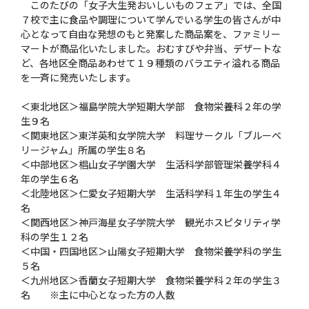
このたびの「女子大生発おいしいものフェア」では、全国
７校で主に食品や調理について学んでいる学生の皆さんが中
心となって自由な発想のもと発案した商品案を、ファミリー
マートが商品化いたしました。おむすびや弁当、デザートな
ど、各地区全商品あわせて１９種類のバラエティ溢れる商品
を一斉に発売いたします。
＜東北地区＞福島学院大学短期大学部 食物栄養科２年の学
生９名
＜関東地区＞東洋英和女学院大学 料理サークル「ブルーベ
リージャム」所属の学生８名
＜中部地区＞椙山女子学園大学 生活科学部管理栄養学科４
年の学生６名
＜北陸地区＞仁愛女子短期大学 生活科学科１年生の学生４
名
＜関西地区＞神戸海星女子学院大学 観光ホスピタリティ学
科の学生１２名
＜中国・四国地区＞山陽女子短期大学 食物栄養学科の学生
５名
＜九州地区＞香蘭女子短期大学 食物栄養学科２年の学生３
名 ※主に中心となった方の人数