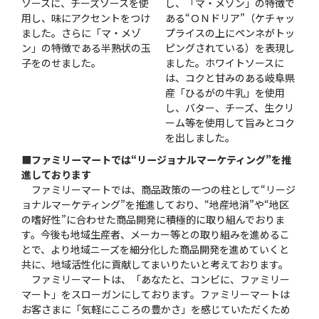
ソースに、チーズソースを使
し、「マ・メゾン」の特徴で
用し、味にアクセントをつけ
ある“ＯＮドリア”（ケチャッ
ました。さらに「マ・メゾ
プライスの上にペンネがトッ
ン」の特徴である半熟状の玉
ピングされている）を表現し
子をのせました。
ました。ホワイトソースに
は、コクと甘みのある岐阜県
産「ひるがの牛乳」を使用
し、バター、チーズ、生クリ
ーム等を使用して旨みとコク
を出しました。
■ファミリーマートでは“リージョナルマーケティング”を推
進しております
ファミリーマートでは、商品政策の一つの柱として“リージ
ョナルマーケティング”を推進しており、“地産地消”や“地区
の嗜好性”に合わせた商品開発に積極的に取り組んでおりま
す。今後も地域生産者、メーカー等との取り組みを進めるこ
とで、より地域ニーズを細分化した商品開発を進めていくと
共に、地域活性化に貢献してまいりたいと考えております。
ファミリーマートは、「あなたと、コンビに、ファミリー
マート」をスローガンにしております。ファミリーマートは
お客さまに「気軽にこころの豊かさ」を感じていただくため