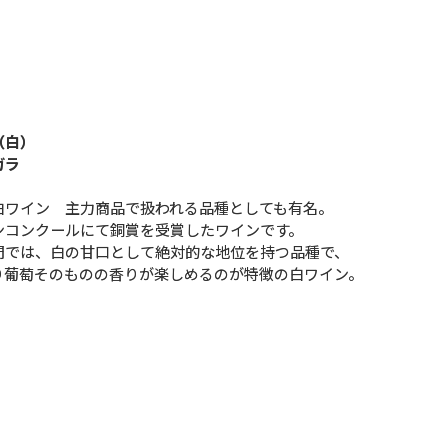
（白）
ガラ
白ワイン 主力商品で扱われる品種としても有名。
ンコンクールにて銅賞を受賞したワインです。
門では、白の甘口として絶対的な地位を持つ品種で、
り葡萄そのものの香りが楽しめるのが特徴の白ワイン。