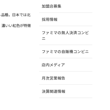
加盟店募集
る品種。日本では北
採用情報
、濃いい紅色が特徴
ファミマの無人決済コンビ
ニ
ファミマの自販機コンビニ
店内メディア
月次営業報告
決算関連情報