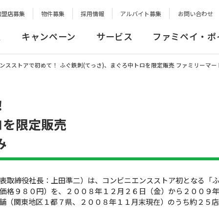
加盟店募集
物件募集
採用情報
アルバイト募集
お問い合わせ
報
キャンペーン
サービス
ファミペイ・ポ
ンスストアで初めて！ ふぐ鉄刺(てっさ)、まぐろ中トロを限定販売 ファミリーマ
！
ロを限定販売
み
取締役社長：上田準二）は、コンビニエンスストア初となる「ふぐ
価格９８０円）を、２００８年１２月２６日（金）から２００９
舗（関東地区１都７県、２００８年１１月末現在）のうち約２５店