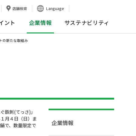
Language
店舗検索
イント
企業情報
サステナビリティ
ートの新たな取組み
鉄刺(てっさ)」
年１月４日（日）ま
企業情報
舗で、数量限定で