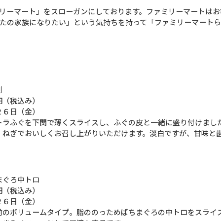
リーマート」をスローガンにしております。ファミリーマートはお
たの家族になりたい」という気持ちを持って「ファミリーマート
刺
円（税込み）
２６日（金）
トラふぐを下関で薄くスライスし、ふぐの皮と一緒に盛り付けまし
、ねぎでおいしくお召し上がりいただけます。淡白ですが、甘味と
まぐろ中トロ
円（税込み）
２６日（金）
前のボリュームタイプ。脂ののっためばちまぐろの中トロをスライ