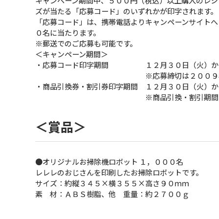
キャンペーン期間中、５００円（税込）以上購入のレシ
ズが当たる「応募コード」のいずれかが印字されます。
「応募コード」は、携帯電話よりキャンペーンサイトへ
０名に当たります。
※郵送でのご応募も可能です。
＜キャンペーン期間＞
・応募コード印字期間 １２月３０日（火）から
※応募締切は２００９年１月２７日
・商品引換券・割引券印字期間 １２月３０日（火）か
※商品引換・割引期間は２００９
＜賞品＞
●オリジナルお掃除機ロボット １，０００名
レレレのおじさんを印刷したお掃除ロボットです。
サイズ：約縦３４５×横３５５×高さ９０ｍｍ
素 材：ＡＢＳ樹脂、他 重量：約２７００ｇ