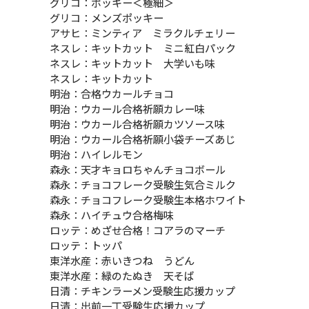
グリコ：ポッキー＜極細＞
グリコ：メンズポッキー
アサヒ：ミンティア ミラクルチェリー
ネスレ：キットカット ミニ紅白パック
ネスレ：キットカット 大学いも味
ネスレ：キットカット
明治：合格ウカールチョコ
明治：ウカール合格祈願カレー味
明治：ウカール合格祈願カツソース味
明治：ウカール合格祈願小袋チーズあじ
明治：ハイレルモン
森永：天才キョロちゃんチョコボール
森永：チョコフレーク受験生気合ミルク
森永：チョコフレーク受験生本格ホワイト
森永：ハイチュウ合格梅味
ロッテ：めざせ合格！コアラのマーチ
ロッテ：トッパ
東洋水産：赤いきつね うどん
東洋水産：緑のたぬき 天そば
日清：チキンラーメン受験生応援カップ
日清：出前一丁受験生応援カップ