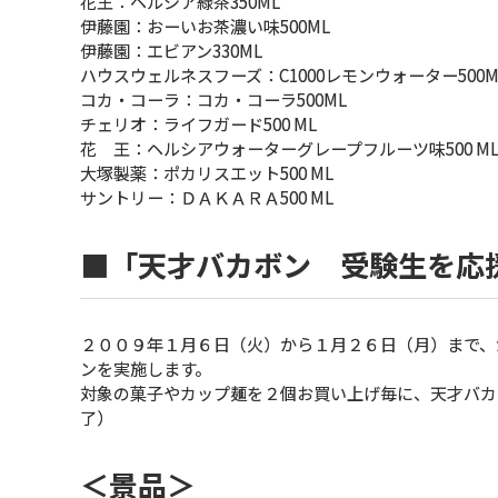
花王：ヘルシア緑茶350ML
伊藤園：おーいお茶濃い味500ML
伊藤園：エビアン330ML
ハウスウェルネスフーズ：C1000レモンウォーター500M
コカ・コーラ：コカ・コーラ500ML
チェリオ：ライフガード500 ML
花 王：ヘルシアウォーターグレープフルーツ味500 M
大塚製薬：ポカリスエット500 ML
サントリー：ＤＡＫＡＲＡ500 ML
■「天才バカボン 受験生を応
２００９年１月６日（火）から１月２６日（月）まで、
ンを実施します。
対象の菓子やカップ麺を２個お買い上げ毎に、天才バカ
了）
＜景品＞