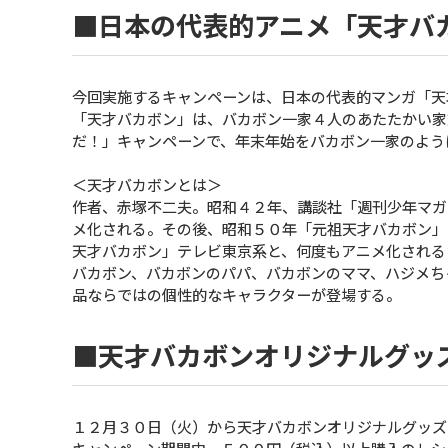
■日本の代表的アニメ「天才バ
今回実施するキャンペーンは、日本の代表的マンガ「天
「天才バカボン」は、バカボン一家４人のあたたかい家
だ！」キャンペーンで、年末年始をバカボン一家のよう
＜天才バカボンとは＞
作者、赤塚不二夫。昭和４２年、講談社「週刊少年マガ
メ化される。その後、昭和５０年「元祖天才バカボン」
天才バカボン」テレビ東京系と、何度もアニメ化される
バカボン、バカボンのパパ、バカボンのママ、ハジメち
品ならではの個性的なキャラクターが登場する。
■天才バカボンオリジナルグッ
１２月３０日（火）から天才バカボンオリジナルグッズ