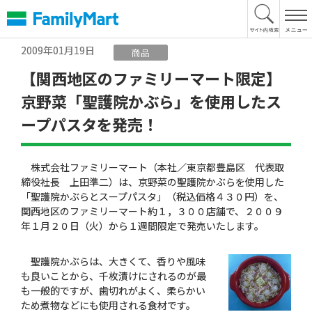
本
文
へ
2009年01月19日
商品
【関西地区のファミリーマート限定】
京野菜「聖護院かぶら」を使用したス
ープパスタを発売！
株式会社ファミリーマート（本社／東京都豊島区 代表取
締役社長 上田準二）は、京野菜の聖護院かぶらを使用した
「聖護院かぶらとスープパスタ」（税込価格４３０円）を、
関西地区のファミリーマート約１，３００店舗で、２００９
年１月２０日（火）から１週間限定で発売いたします。
聖護院かぶらは、大きくて、香りや風味
も良いことから、千枚漬けにされるのが最
も一般的ですが、歯切れがよく、柔らかい
ため煮物などにも使用される食材です。