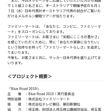
また、今回メッセージをご応募していただいた方から抽選
で１０組２０名さまに、オーストラリアで開催予定の６月１
７日（水）日本代表対オーストラリア代表の試合がご覧いた
だけるメルボルン観戦ツアーが当たります。
ファミリーマートは、「あなたと、コンビに、ファミリーマ
ート」をスローガンにしております。
ファミリーマートは、お客さまに「気軽にこころの豊かさ」
を感じていただくために、常に「あなたの家族になりたい」
という気持ちを持って「ファミリーマートらしさ」を追求し
てまいります。
今後も、お客さまと共に、サッカー日本代表を盛り上げてま
いります。
＜プロジェクト概要＞
「Blue Road 2010!」
主 催 ：Blue Road 2010！実行委員会
特別協賛 ：株式会社ファミリーマート
後 援 ：株式会社テレビ朝日、朝日新聞社
協 力 ：埼玉県、財団法人埼玉県公園緑地協会、埼玉高