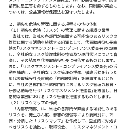
部門に是正等を命ずるものとします。なお、同制度の実施に
ついては、公益通報者保護法を遵守いたします。
２．損失の危険の管理に関する規程その他の体制
（１）損失の危険（リスク）の管理に関する組織の設置
当社では、当社の各部門が直面する可能性のあるリスクの
管理に関する活動を統括する組織として、代表取締役社長直
轄の｢リスクマネジメント・コンプライアンス委員会｣を設置
し、全社的なリスク管理体制の整備及び運用状況について審
議し、その結果を代表取締役社長に報告するものとします。
また、｢リスクマネジメント・コンプライアンス委員会｣の活
動を補助し、全社的なリスク管理の推進、徹底活動を行うた
め代表取締役社長直轄の「内部統制部」を設置するととも
に、当社の各部門に当該部門内におけるリスク管理の教育・
研修活動等を行う｢リスクマネジメント推進者｣を設置し、日
常的な業務におけるリスク管理を推進するものとします。
（２）リスクマップの作成
「内部統制部」は、当社の各部門が直面する可能性のある
リスクを、発生ひん度、影響の強弱等により要因別に、評
価・分類した「リスクマップ」を作成して、重点的に対処す
べきリスクを抽出し、取締役会、「リスクマネジメント・コ