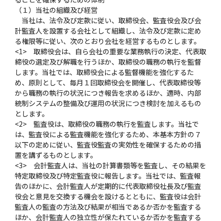
（１）当社の組織及び経営
当社は、法令及び定款に従い、取締役会、監査役会及び会
計監査人を設置する会社として組織し、法令及び定款に定め
る権限等に従い、次のとおり会社を経営するものとします。
<1> 取締役会は、自ら会社の重要な業務執行の決定、代表取
締役の選定及び解職を行うほか、取締役の職務の執行を監督
します。当社では、取締役会による監督機能を強化するた
め、原則として、毎月１回取締役会を開催し、代表取締役等
から職務の執行の状況につき報告を求めるほか、適時、内部
統制システムの整備及び運用の状況につき検討を加えるもの
とします。
<2> 監査役は、取締役の職務の執行を監査します。当社で
は、監査役による監査機能を強化するため、本基本方針の７
以下の定めに従い、監査役監査の実効性を確保するための措
置を講ずるものとします。
<3> 会計監査人は、当社の計算書類等を監査し、その結果を
特定取締役及び特定監査役に報告します。当社では、監査報
告のほかに、会計監査人が定期的に代表取締役社長及び監査
役会と意見を交換する機会を設けるとともに、監査役は会計
監査人の監査の方法及び結果が相当であるか否かを監査する
ほか、会計監査人の独立性が保たれているか否かを監査する