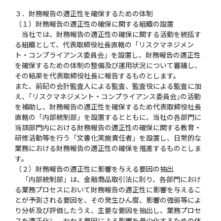
３．財務報告の適正性を確保するための体制
（１）財務報告の適正性の確保に関する組織の設置
当社では、財務報告の適正性の確保に関する活動を統括す
る組織として、代表取締役社長直轄の「リスクマネジメン
ト・コンプライアンス委員会」を設置し、財務報告の適正性
を確保するための体制の整備及び運用状況について審議し、
その結果を代表取締役社長に報告するものとします。
また、前記の会計監査人による監査、監査役による監査に加
え、｢リスクマネジメント・コンプライアンス委員会｣の活動
を補助し、財務報告の適正性を確保するため代表取締役社長
直轄の「内部統制部」を設置するとともに、当社の各部門に
当該部門内における財務報告の適正性の確保に関する教育・
研修活動等を行う「文書化実施責任者」を設置し、日常的な
業務における財務報告の適正性の確保を推進するものとしま
す。
（２）財務報告の適正性に影響を与える要因の抽出
「内部統制部」は、金融商品取引法に則り、各部門におけ
る業務プロセスにおいて財務報告の適正性に影響を与えるこ
とが予測される要因を、その発生ひん度、影響の強弱等によ
り分析及び評価したうえ、主要な要因を抽出し、業務プロセ
スを適正化し、かかる要因による影響を最少化するための体