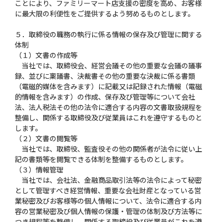
ことにより、ファミリーマート店支援の密度を高め、お客様
に最大限の利便性をご提供するよう努めるものとします。
５．取締役の職務の執行に係る情報の保存及び管理に関する
体制
（１）文書の作成等
当社では、取締役会、経営会議その他の重要な会議の議事
録、並びに稟議書、決裁書その他の重要な決裁に係る書類
（電磁的媒体を含みます）に記載又は記録された情報（電磁
的情報を含みます）の作成、保存及び管理等について会社
法、法人税法その他の法令に適合する内容の文書取扱規程を
整備し、関係する取締役及び従業員はこれを遵守するものと
します。
（２）文書の閲覧等
当社では、取締役、監査役その他の関係者が法令に従い上
記の書類等を閲覧できる体制を整備するものとします。
（３）情報管理
当社では、会社法、金融商品取引法等の法令によって秘密
として管理すべき経営情報、重要な会社財産となっている営
業秘密及びお客様等の個人情報について、法令に適合する内
容の営業秘密及び個人情報の保護・管理の体制及び方法等に
つき規程等を整備し、関係する取締役及び従業員がこれを遵