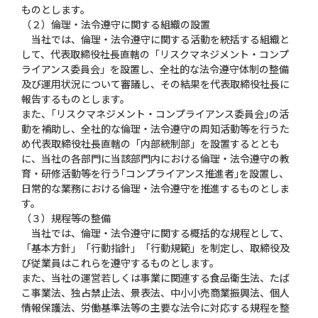
ものとします。
（２）倫理・法令遵守に関する組織の設置
当社では、倫理・法令遵守に関する活動を統括する組織と
して、代表取締役社長直轄の「リスクマネジメント・コンプ
ライアンス委員会」を設置し、全社的な法令遵守体制の整備
及び運用状況について審議し、その結果を代表取締役社長に
報告するものとします。
また、｢リスクマネジメント・コンプライアンス委員会｣の活
動を補助し、全社的な倫理・法令遵守の周知活動等を行うた
め代表取締役社長直轄の「内部統制部」を設置するととも
に、当社の各部門に当該部門内における倫理・法令遵守の教
育・研修活動等を行う｢コンプライアンス推進者｣を設置し、
日常的な業務における倫理・法令遵守を推進するものとしま
す。
（３）規程等の整備
当社では、倫理・法令遵守に関する概括的な規程として、
「基本方針」「行動指針」「行動規範」を制定し、取締役及
び従業員はこれらを遵守するものとします。
また、当社の運営若しくは事業に関連する食品衛生法、たば
こ事業法、独占禁止法、景表法、中小小売商業振興法、個人
情報保護法、労働基準法等の主要な法令に対応する規程を整