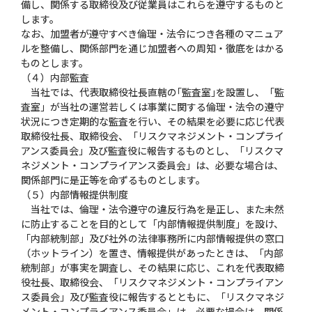
備し、関係する取締役及び従業員はこれらを遵守するものと
します。
なお、加盟者が遵守すべき倫理・法令につき各種のマニュア
ルを整備し、関係部門を通じ加盟者への周知・徹底をはかる
ものとします。
（４）内部監査
当社では、代表取締役社長直轄の｢監査室｣を設置し、「監
査室」が当社の運営若しくは事業に関する倫理・法令の遵守
状況につき定期的な監査を行い、その結果を必要に応じ代表
取締役社長、取締役会、「リスクマネジメント・コンプライ
アンス委員会」及び監査役に報告するものとし、「リスクマ
ネジメント・コンプライアンス委員会」は、必要な場合は、
関係部門に是正等を命ずるものとします。
（５）内部情報提供制度
当社では、倫理・法令遵守の違反行為を是正し、また未然
に防止することを目的として「内部情報提供制度」を設け、
「内部統制部」及び社外の法律事務所に内部情報提供の窓口
（ホットライン）を置き、情報提供があったときは、「内部
統制部」が事実を調査し、その結果に応じ、これを代表取締
役社長、取締役会、「リスクマネジメント・コンプライアン
ス委員会」及び監査役に報告するとともに、「リスクマネジ
メント・コンプライアンス委員会」は、必要な場合は、関係