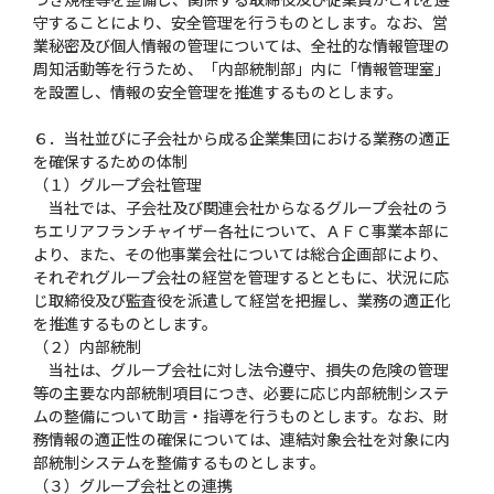
守することにより、安全管理を行うものとします。なお、営
業秘密及び個人情報の管理については、全社的な情報管理の
周知活動等を行うため、「内部統制部」内に「情報管理室」
を設置し、情報の安全管理を推進するものとします。
６．当社並びに子会社から成る企業集団における業務の適正
を確保するための体制
（１）グループ会社管理
当社では、子会社及び関連会社からなるグループ会社のう
ちエリアフランチャイザー各社について、ＡＦＣ事業本部に
より、また、その他事業会社については総合企画部により、
それぞれグループ会社の経営を管理するとともに、状況に応
じ取締役及び監査役を派遣して経営を把握し、業務の適正化
を推進するものとします。
（２）内部統制
当社は、グループ会社に対し法令遵守、損失の危険の管理
等の主要な内部統制項目につき、必要に応じ内部統制システ
ムの整備について助言・指導を行うものとします。なお、財
務情報の適正性の確保については、連結対象会社を対象に内
部統制システムを整備するものとします。
（３）グループ会社との連携