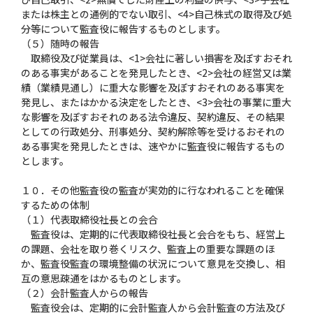
または株主との通例的でない取引、<4>自己株式の取得及び処
分等について監査役に報告するものとします。
（５）随時の報告
取締役及び従業員は、<1>会社に著しい損害を及ぼすおそれ
のある事実があることを発見したとき、<2>会社の経営又は業
績（業績見通し）に重大な影響を及ぼすおそれのある事実を
発見し、またはかかる決定をしたとき、<3>会社の事業に重大
な影響を及ぼすおそれのある法令違反、契約違反、その結果
としての行政処分、刑事処分、契約解除等を受けるおそれの
ある事実を発見したときは、速やかに監査役に報告するもの
とします。
１０．その他監査役の監査が実効的に行なわれることを確保
するための体制
（１）代表取締役社長との会合
監査役は、定期的に代表取締役社長と会合をもち、経営上
の課題、会社を取り巻くリスク、監査上の重要な課題のほ
か、監査役監査の環境整備の状況について意見を交換し、相
互の意思疎通をはかるものとします。
（２）会計監査人からの報告
監査役会は、定期的に会計監査人から会計監査の方法及び