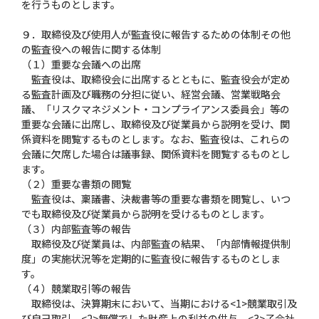
を行うものとします。
９．取締役及び使用人が監査役に報告するための体制その他
の監査役への報告に関する体制
（１）重要な会議への出席
監査役は、取締役会に出席するとともに、監査役会が定め
る監査計画及び職務の分担に従い、経営会議、営業戦略会
議、「リスクマネジメント・コンプライアンス委員会」等の
重要な会議に出席し、取締役及び従業員から説明を受け、関
係資料を閲覧するものとします。なお、監査役は、これらの
会議に欠席した場合は議事録、関係資料を閲覧するものとし
ます。
（２）重要な書類の閲覧
監査役は、稟議書、決裁書等の重要な書類を閲覧し、いつ
でも取締役及び従業員から説明を受けるものとします。
（３）内部監査等の報告
取締役及び従業員は、内部監査の結果、「内部情報提供制
度」の実施状況等を定期的に監査役に報告するものとしま
す。
（４）競業取引等の報告
取締役は、決算期末において、当期における<1>競業取引及
び自己取引、<2>無償でした財産上の利益の供与、<3>子会社