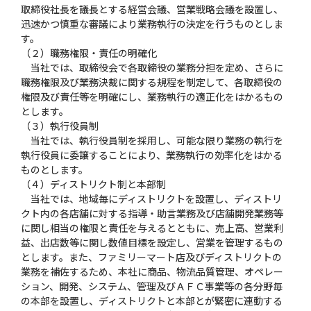
取締役社長を議長とする経営会議、営業戦略会議を設置し、
迅速かつ慎重な審議により業務執行の決定を行うものとしま
す。
（２）職務権限・責任の明確化
当社では、取締役会で各取締役の業務分担を定め、さらに
職務権限及び業務決裁に関する規程を制定して、各取締役の
権限及び責任等を明確にし、業務執行の適正化をはかるもの
とします。
（３）執行役員制
当社では、執行役員制を採用し、可能な限り業務の執行を
執行役員に委譲することにより、業務執行の効率化をはかる
ものとします。
（４）ディストリクト制と本部制
当社では、地域毎にディストリクトを設置し、ディストリ
クト内の各店舗に対する指導・助言業務及び店舗開発業務等
に関し相当の権限と責任を与えるとともに、売上高、営業利
益、出店数等に関し数値目標を設定し、営業を管理するもの
とします。また、ファミリーマート店及びディストリクトの
業務を補佐するため、本社に商品、物流品質管理、オペレー
ション、開発、システム、管理及びＡＦＣ事業等の各分野毎
の本部を設置し、ディストリクトと本部とが緊密に連動する