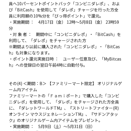
員へ10パーセントポイントバック「コンビニダレポ」、およ
び「BitCash」を使用して「ダレポ」チャージを行った方全
員に利用額の10%分を「びっ得ポイント」で還元。
・実施期間 ： 4月17日（金） 12時〜5月8日（金） 23時59
分
・対 象 者 ： 期間中に「コンビニダレポ」・「BitCash」を
利用して、「ダレポ」をチャージされた方
※期間より以前に購入された「コンビニダレポ」・「BitCas
h」も対象になります。
・ポイント還元実施日時 ： ユーザー任意及び、「MyBitcas
h」への登録日の翌日午前4時に自動付与。
その(4) ＜期間：B＞ 【ファミリーマート限定】 オリジナルゲ
ーム内アイテム
ファミリーマートの「Ｆａｍｉポート」で購入した「コンビ
ニダレポ」を使用して、「ダレポ」をチャージされた方全員
に、『ダレットワールドTM』、『ストリートファイター(R)
オンライン マウスジェネレーションTM』、『サドンアタッ
ク』のオリジナルゲーム内アイテムをプレゼント。
・実施期間 ： 5月9日（土）〜5月31日（日）