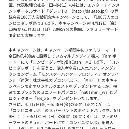
区、代表取締役社長：田村栄仁）の4社は、エンターテインメ
ントポータルサイト『ダレット』（http://daletto.jp/）の登
録会員100万人突破記念キャンペーンとして、『100万人のコ
ンビニダレポ祭り』(以下、本キャンペーン)を4月17日（金）
12時から5月31日（日）23時59分の期間、ファミリーマート
限定にて実施します。
本キャンペーンは、キャンペーン期間中にファミリーマート
全国約7,400店に設置しているマルチメディア端末「Famiポ
ート」にて「コンビニダレポbyBitCash」※1（以下、「コン
ビニダレポ」）を買うと、購入者全員に人気ハンティングア
クションゲーム『モンスターハンター フロンティア オンライ
ン』（運営：株式会社カプコン／以下、「MHF」）の本キャ
ンペーン限定オリジナルクエストをプレゼントするほか、抽
選でエプソン製のミニノートパソコン「na01mini_w」とプ
ロジェクター「EB_S6」をプレゼントいたします。
さらに、4月17日(金)〜5月8日(金)の期間（期間：A）は、
「コンビニダレポ」の10パーセントのポイントバックを、5月
9日（土）〜5月31日（日）の期間（期間：B）は、ファミリ
ーマートのＦａｍｉポートにて「コンビニダレポ」を購入
し、「ダレポ」※2にチャージした方には、「ダレットワール