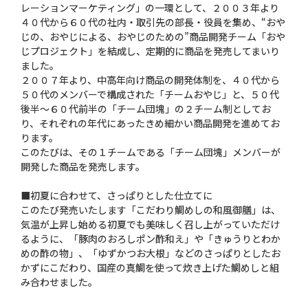
レーションマーケティング」の一環として、２００３年より
４０代から６０代の社内・取引先の部長・役員を集め、“おや
じの、おやじによる、おやじのための”商品開発チーム「おや
じプロジェクト」を結成し、定期的に商品を発売してまいり
ました。
２００７年より、中高年向け商品の開発体制を、４０代から
５０代のメンバーで構成された「チームおやじ」と、５０代
後半〜６０代前半の「チーム団塊」の２チーム制としてお
り、それぞれの年代にあったきめ細かい商品開発を進めてお
ります。
このたびは、その１チームである「チーム団塊」メンバーが
開発した商品を発売します。
■初夏に合わせて、さっぱりとした仕立てに
このたび発売いたします「こだわり鯛めしの和風御膳」は、
気温が上昇し始める初夏でも美味しく召し上がっていただけ
るように、「豚肉のおろしポン酢和え」や「きゅうりとわか
めの酢の物」、「ゆずかつお大根」などのさっぱりとしたお
かずにこだわり、国産の真鯛を使って炊き上げた鯛めしと組
み合わせました。