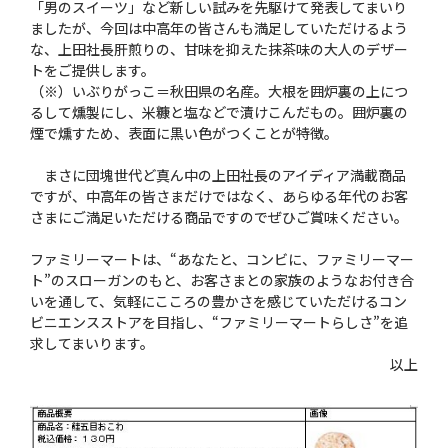
「男のスイーツ」など新しい試みを先駆けて発表してまいり
ましたが、今回は中高年の皆さんも満足していただけるよう
な、上田社長肝煎りの、甘味を抑えた抹茶味の大人のデザー
トをご提供します。
（※）いぶりがっこ＝秋田県の名産。大根を囲炉裏の上につ
るして燻製にし、米糠と塩などで漬けこんだもの。囲炉裏の
煙で燻すため、表面に黒い色がつくことが特徴。
まさに団塊世代ど真ん中の上田社長のアイディア満載商品
ですが、中高年の皆さまだけではなく、あらゆる年代のお客
さまにご満足いただける商品ですのでぜひご賞味ください。
ファミリーマートは、“あなたと、コンビに、ファミリーマー
ト”のスローガンのもと、お客さまとの家族のようなお付き合
いを通して、気軽にこころの豊かさを感じていただけるコン
ビニエンスストアを目指し、“ファミリーマートらしさ”を追
求してまいります。
以上