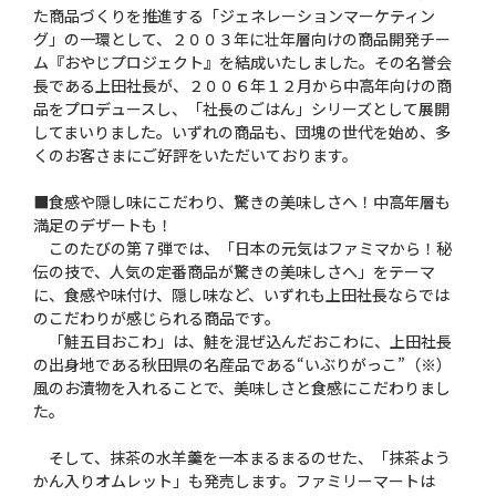
た商品づくりを推進する「ジェネレーションマーケティン
グ」の一環として、２００３年に壮年層向けの商品開発チー
ム『おやじプロジェクト』を結成いたしました。その名誉会
長である上田社長が、２００６年１２月から中高年向けの商
品をプロデュースし、「社長のごはん」シリーズとして展開
してまいりました。いずれの商品も、団塊の世代を始め、多
くのお客さまにご好評をいただいております。
■食感や隠し味にこだわり、驚きの美味しさへ！中高年層も
満足のデザートも！
このたびの第７弾では、「日本の元気はファミマから！秘
伝の技で、人気の定番商品が驚きの美味しさへ」をテーマ
に、食感や味付け、隠し味など、いずれも上田社長ならでは
のこだわりが感じられる商品です。
「鮭五目おこわ」は、鮭を混ぜ込んだおこわに、上田社長
の出身地である秋田県の名産品である“いぶりがっこ”（※）
風のお漬物を入れることで、美味しさと食感にこだわりまし
た。
そして、抹茶の水羊羹を一本まるまるのせた、「抹茶よう
かん入りオムレット」も発売します。ファミリーマートは