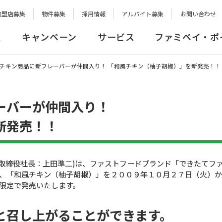
加盟店募集
物件募集
採用情報
アルバイト募集
お問い合わせ
報
キャンペーン
サービス
ファミペイ・ポ
チキン商品に新フレーバーが仲間入り！ 「和風チキン（柚子胡椒）」を新発売！！
ーバーが仲間入り！
新発売！！
取締役社長：上田準二)は、ファストフードブランド「できたてフ
、「和風チキン（柚子胡椒）」を２００９年１０月２７日（火）
限定で発売いたします。
と召し上がることができます。