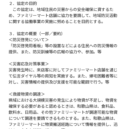
２．協定の目的
この協定は、地域住民の災害からの安全確保に資するた
め、ファミリーマート店舗に協力を要請して、地域防災活動
に関する協働事業の実施に努めることを目的とする。
３．協定の概要（一部／要約）
＜防災啓発について＞
「防災啓発用看板」等の設置などによる住民への防災情報の
提供、また、防災訓練等の広報の協力や、参加。等
＜災害応急対策事業＞
災害発生時に、来店客に対してファミリーマート店舗を通じ
て伝言ダイヤル等の周知を実施する。また、帰宅困難者等に
対し、災害情報の提供及び支援を可能な範囲で行う。等
＜救援物資の調達＞
県域における大規模災害の発生により物資が不足し、物資を
確保する必要があると認めるときは、和歌山県は、食料品、
飲料水、日用品、その他ファミリーマートが調達可能な物資
について調達を要請できるものとする。また、和歌山県は、
ファミリーマートに物資搬送経路について情報を提供し、迅