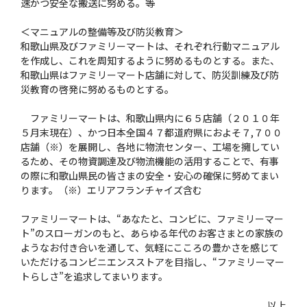
速かつ安全な搬送に努める。等
＜マニュアルの整備等及び防災教育＞
和歌山県及びファミリーマートは、それぞれ行動マニュアル
を作成し、これを周知するように努めるものとする。また、
和歌山県はファミリーマート店舗に対して、防災訓練及び防
災教育の啓発に努めるものとする。
ファミリーマートは、和歌山県内に６５店舗（２０１０年
５月末現在）、かつ日本全国４７都道府県におよそ７,７００
店舗（※）を展開し、各地に物流センター、工場を擁してい
るため、その物資調達及び物流機能の活用することで、有事
の際に和歌山県民の皆さまの安全・安心の確保に努めてまい
ります。（※）エリアフランチャイズ含む
ファミリーマートは、“あなたと、コンビに、ファミリーマー
ト”のスローガンのもと、あらゆる年代のお客さまとの家族の
ようなお付き合いを通して、気軽にこころの豊かさを感じて
いただけるコンビニエンスストアを目指し、“ファミリーマー
トらしさ”を追求してまいります。
以上