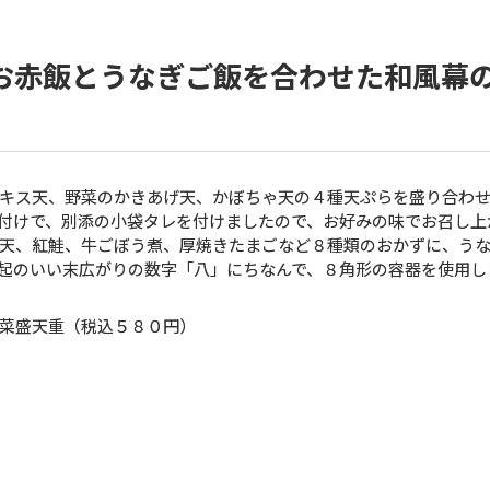
お赤飯とうなぎご飯を合わせた和風幕
キス天、野菜のかきあげ天、かぼちゃ天の４種天ぷらを盛り合わ
付けで、別添の小袋タレを付けましたので、お好みの味でお召し上
天、紅鮭、牛ごぼう煮、厚焼きたまごなど８種類のおかずに、う
起のいい末広がりの数字「八」にちなんで、８角形の容器を使用し
菜盛天重（税込５８０円）