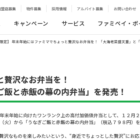
加盟店募集
物件募集
採用情報
アルバイト募集
お問い合わせ
報
キャンペーン
サービス
ファミペイ・ポ
限定】 年末年始にはファミマでちょっと贅沢なお弁当を！ 「大海老菜盛天重」と
と贅沢なお弁当を！
ご飯と赤飯の幕の内弁当」を発売！
年末年始に向けたワンランク上の高付加価値弁当として、１２月
（火）から「うなぎご飯と赤飯の幕の内弁当」（税込７９８円）
贅沢なものを楽しみたいという、“身近でちょっとした贅沢”にお