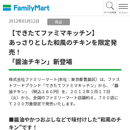
本
文
へ
2012年01月12日
商品
【できたてファミマキッチン】
あっさりとした和風のチキンを限定発
売！
「醤油チキン」新登場
株式会社ファミリーマート(本社：東京都豊島区）は、ファス
トフードブランド「できたてファミマキッチン」から、「醤
油チキン」（税込１６０円）を、２０１２年１月１７日
（火）から、全国のファミリーマート店舗約８，７００店に
て２００万食限定で発売いたします。
■醤油やかつおぶしなどで味付けした“和風のチ
キン”です！