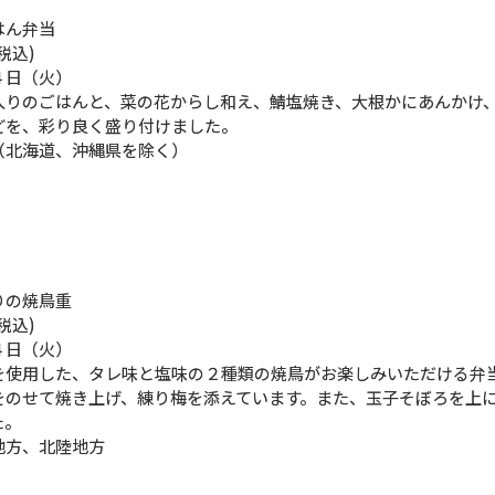
はん弁当
税込)
４日（火）
入りのごはんと、菜の花からし和え、鯖塩焼き、大根かにあんかけ
どを、彩り良く盛り付けました。
（北海道、沖縄県を除く）
りの焼鳥重
税込)
４日（火）
を使用した、タレ味と塩味の２種類の焼鳥がお楽しみいただける弁
をのせて焼き上げ、練り梅を添えています。また、玉子そぼろを上
た。
地方、北陸地方