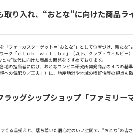
も取り入れ、“おとな”に向けた商品ラ
を「フォーカスターゲット＝“おとな”」として位置づけ、新たな“
ワーク「ｃｌｕｂ ｗｉｌｌｂｅ」（以下、クラブ・ウィルビー
おとな”世代に向けた商品の開発をすすめております。
各地の担当者に広げ、おとなコンビニ研究所開発商品の４つの基
境への気配り／工夫」）に、地産地消や地域の嗜好性等の観点も
フラッグシップショップ「ファミリー
くすぐる品揃えと、落ち着いた居心地のいい空間で、“おとな”の皆