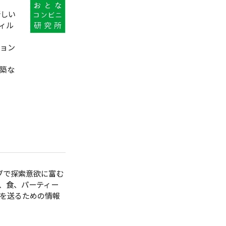
新しい
ィル
ション
構築な
ィブで探索意欲に富む
、食、パーティー
を送るための情報