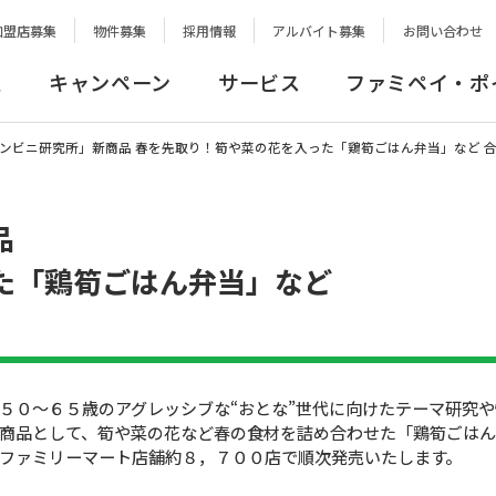
加盟店募集
物件募集
採用情報
アルバイト募集
お問い合わせ
報
キャンペーン
サービス
ファミペイ・ポ
ンビニ研究所」新商品 春を先取り！筍や菜の花を入った「鶏筍ごはん弁当」など 
品
た「鶏筍ごはん弁当」など
５０〜６５歳のアグレッシブな“おとな”世代に向けたテーマ研究
商品として、筍や菜の花など春の食材を詰め合わせた「鶏筍ごは
ファミリーマート店舗約８，７００店で順次発売いたします。