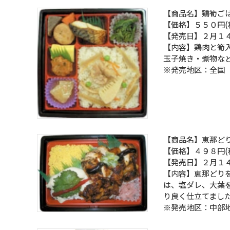
【商品名】鶏筍ご
【価格】５５０円(
【発売日】２月１
【内容】鶏肉と筍
玉子焼き・煮物な
※発売地区：全国
【商品名】恵那ど
【価格】４９８円(
【発売日】２月１
【内容】恵那どり
は、塩ダレ、大葉
り良く仕立てまし
※発売地区：中部