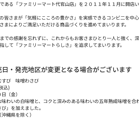
である「ファミリーマート代官山店」を２０１１年１１月に開店
代の皆さまが「気軽にこころの豊かさ」を実感できるコンビ二を中
客さまによりご満足いただける商品づくりを進めてまいります。
までの感謝を忘れずに、これからもお客さまひとり一人と強く、
指して「ファミリーマートらしさ」を追求してまいります。
売日・発売地区が変更となる場合がございます
むすび 味噌わさび
税込)
０日（金）
な味わいの白味噌と、コクと深みのある味わいの五年熟成味噌を合
さび」を加えました。
（沖縄県を除く）