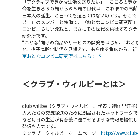
「アクティブで豊かな生活を送りたい」「こころの豊か
今を生きる５０歳から６５歳の世代は、これまでの高齢
日本人の誕生、と言っても過言ではないのです。そこで
ビー』のメンバーと協働で、『おとなコンビニ研究所』
コンビニらしい発想と、まさにその世代を象徴するクラ
研究所です。
“おとな”向けの商品やサービスの開発をはじめ、“おと
ど、少子高齢化時代を見据えて、あらゆる角度から、新
▼おとなコンビニ研究所はこちら！
＜クラブ・ウィルビーとは＞
club willbe（クラブ・ウィルビー、代表：残間
大人たちの交流促進のために創設されたネットワークで
など毎日の生活が有意義に過ごせるような情報を提供し
発信も人気です。
※クラブ・ウィルビーホームページ
http://www.club-