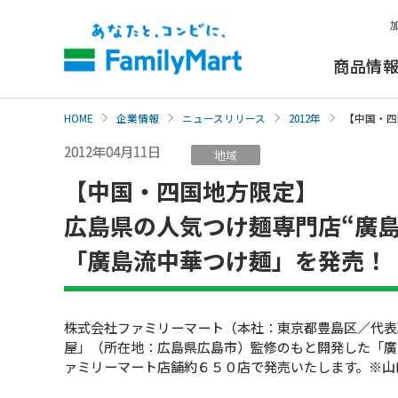
本
文
へ
商品情
HOME
企業情報
ニュースリリース
2012年
【中国・四
2012年04月11日
地域
【中国・四国地方限定】
広島県の人気つけ麺専門店“廣
「廣島流中華つけ麺」を発売！
株式会社ファミリーマート（本社：東京都豊島区／代表
屋」（所在地：広島県広島市）監修のもと開発した「廣
ァミリーマート店舗約６５０店で発売いたします。※山