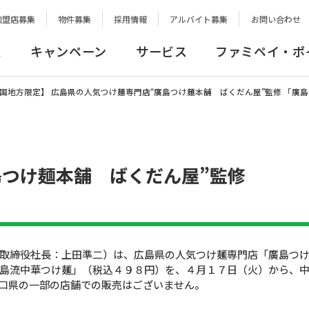
加盟店募集
物件募集
採用情報
アルバイト募集
お問い合わせ
報
キャンペーン
サービス
ファミペイ・ポ
国地方限定】 広島県の人気つけ麺専門店“廣島つけ麺本舗 ばくだん屋”監修 「廣
島つけ麺本舗 ばくだん屋”監修
取締役社長：上田準二）は、広島県の人気つけ麺専門店「廣島つ
島流中華つけ麺」（税込４９８円）を、４月１７日（火）から、
口県の一部の店舗での販売はございません。