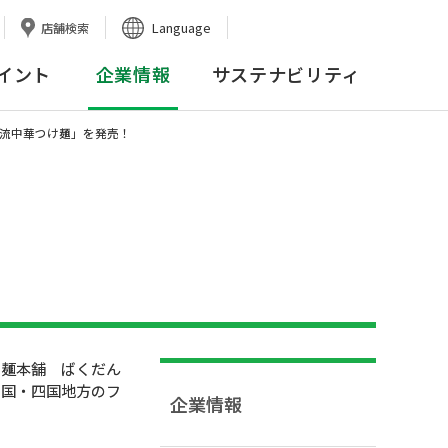
Language
店舗検索
イント
企業情報
サステナビリティ
島流中華つけ麺」を発売！
け麺本舗 ばくだん
中国・四国地方のフ
企業情報