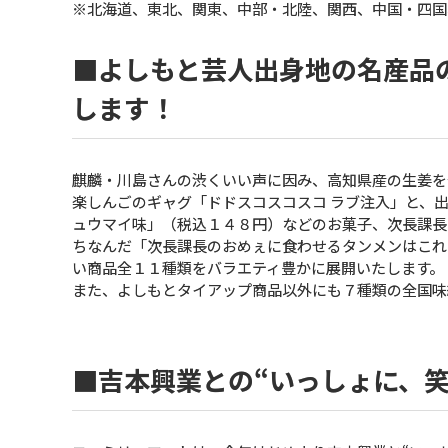
※北海道、東北、関東、中部・北陸、関西、中国・四国
■よしもと芸人出身地の名産品
します！
麒麟・川島さんの渋くいい声に因み、高知県産の生姜を
楽しんごのギャグ「ドドスコスコスコ ラブ注入」と、
ュウマイ味」（税込１４８円）などのお菓子、次長課長
ちなんだ「次長課長のおめぇに食わせるタンメンはこれ
い商品全１１種類をバラエティ豊かに展開いたします。
また、よしもとタイアップ商品以外にも７種類の全国味
■吉本興業との“いっしょに、