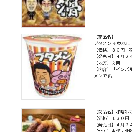
【商品名】
ブタメン 関東風し
【価格】８０円（
【発売日】４月２
【地方】関東
【内容】「インパ
メンです。
【商品名】味噌串
【価格】１３０円
【発売日】４月２
【地方】中部・北