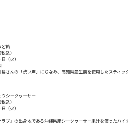
のど飴
（税込）
４日（火）
国
川島さんの「渋い声」にちなみ、高知県産生姜を使用したスティッ
ュウシークヮーサー
（税込）
４日（火）
クラブ」の出身地である沖縄県産シークヮーサー果汁を使ったハイ