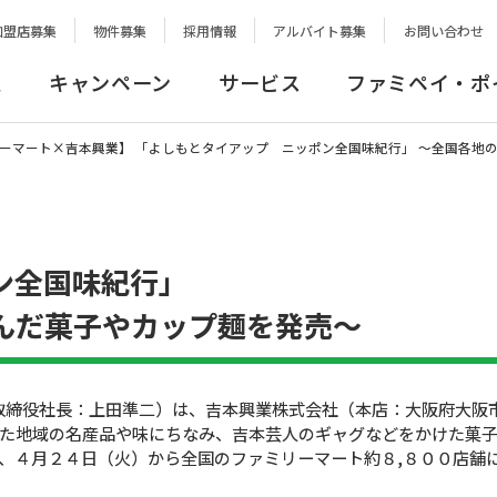
加盟店募集
物件募集
採用情報
アルバイト募集
お問い合わせ
報
キャンペーン
サービス
ファミペイ・ポ
ーマート×吉本興業】 「よしもとタイアップ ニッポン全国味紀行」 〜全国各地
】
ン全国味紀行」
んだ菓子やカップ麺を発売〜
取締役社長：上田準二）は、吉本興業株式会社（本店：大阪府大阪
た地域の名産品や味にちなみ、吉本芸人のギャグなどをかけた菓
、４月２４日（火）から全国のファミリーマート約８,８００店舗