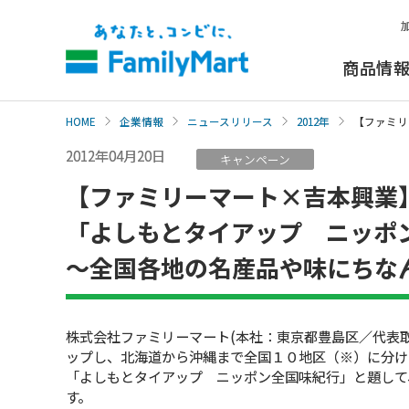
本
文
へ
商品情
HOME
企業情報
ニュースリリース
2012年
【ファミリ
2012年04月20日
キャンペーン
【ファミリーマート×吉本興業
「よしもとタイアップ ニッポ
〜全国各地の名産品や味にちな
株式会社ファミリーマート(本社：東京都豊島区／代表
ップし、北海道から沖縄まで全国１０地区（※）に分け
「よしもとタイアップ ニッポン全国味紀行」と題して
す。