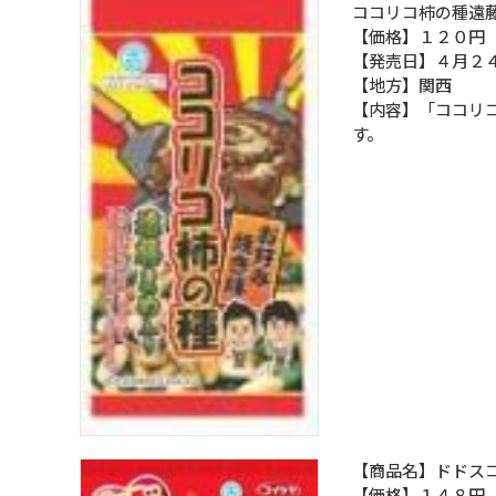
ココリコ柿の種遠
【価格】１２０円
【発売日】４月２
【地方】関西
【内容】「ココリ
す。
【商品名】ドドス
【価格】１４８円