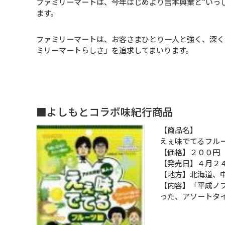
ファミリーマートは、今年はじめより吉本興業と“いっ
ます。
ファミリーマートは、お客さまひとり一人と強く、深く
ミリーマートらしさ」を追求してまいります。
■よしもとコラボ味紀行商品
【商品名】
えぇ味でてるフル
【価格】２００円
【発売日】４月２
【地方】北海道、
【内容】「平成ノ
った、アソートタ