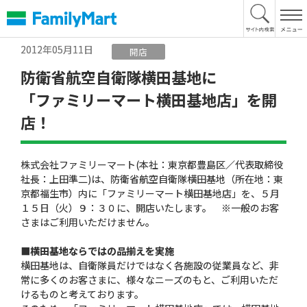
本
文
へ
2012年05月11日
開店
防衛省航空自衛隊横田基地に
「ファミリーマート横田基地店」を開
店！
株式会社ファミリーマート(本社：東京都豊島区／代表取締役
社長：上田準二)は、防衛省航空自衛隊横田基地（所在地：東
京都福生市）内に「ファミリーマート横田基地店」を、５月
１５日（火）９：３０に、開店いたします。 ※一般のお客
さまはご利用いただけません。
■横田基地ならではの品揃えを実施
横田基地は、自衛隊員だけではなく各施設の従業員など、非
常に多くのお客さまに、様々なニーズのもと、ご利用いただ
けるものと考えております。