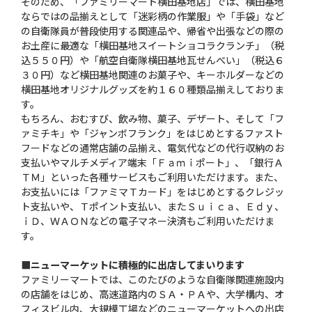
そのため、「ファミリーマート横田基地店」では、横田基地
ならではの品揃えとして「迷彩柄の作業服」や「手袋」など
の自衛隊員が普段使用する関連品や、帰省や出張などの際の
お土産に最適な「横田基地スイートショコラクランチ」（税
込５５０円）や「航空自衛隊横田基地瓦せんべい」（税込６
３０円）など横田基地関連のお菓子や、キーホルダーなどの
横田基地オリジナルグッズを約１６０種類品揃えしておりま
す。
もちろん、おむすび、飲み物、菓子、デザート、そして「フ
ァミチキ」や「ジャンボフランク」をはじめとするファスト
フードなどの通常店舗の品揃え、電気代などの代行収納のお
支払いやマルチメディア端末「Ｆａｍｉポート」、「銀行Ａ
ＴＭ」といった各種サービスもご利用いただけます。また、
お支払いには「ファミマＴカード」をはじめとするクレジッ
ト支払いや、Ｔポイント支払い、またＳｕｉｃａ、Ｅｄｙ、
ｉＤ、ＷＡＯＮなどの電子マネー決済もご利用いただけま
す。
■ニューマーケットに積極的に出店してまいります
ファミリーマートでは、このたびのような自衛隊関連施設内
の店舗をはじめ、高速道路内のＳＡ・ＰＡや、大学構内、オ
フィスビル内、大規模工場などのニューマーケットへの出店