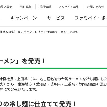
加盟店募集
物件募集
採用情報
アルバイト募集
お問い合わせ
報
キャンペーン
サービス
ファミペイ・ポ
陸地方限定】 夏にピッタリの「冷し台湾風ラーメン」を発売！
ーメン」を発売！
取締役社長：上田準二)は、名古屋名物の台湾ラーメンを冷し麺にし
火）から、東海地方（愛知県・岐阜県・三重県・静岡県西部）及
店にて発売いたします。
りの冷し麺に仕立てて発売！