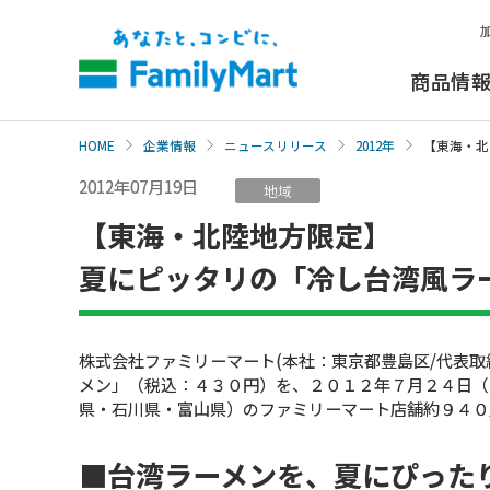
本
文
へ
商品情
HOME
企業情報
ニュースリリース
2012年
【東海・北
2012年07月19日
地域
【東海・北陸地方限定】
夏にピッタリの「冷し台湾風ラ
株式会社ファミリーマート(本社：東京都豊島区/代表
メン」（税込：４３０円）を、２０１２年７月２４日（
県・石川県・富山県）のファミリーマート店舗約９４０
■台湾ラーメンを、夏にぴった