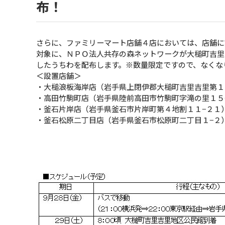
布！
さらに、ファミリーマート店舗４店においては、店舗に
対象に、ＮＰＯ法人共存の森ネットワークが大槌町吉里
したうちわを配布します。※数量限定ですので、なくな
＜設置店舗＞
・大槌浪板海岸店（岩手県上閉伊郡大槌町吉里吉里第１
・高田竹駒町店（岩手県陸前高田市竹駒町字滝の里１５
・釜石片岸店（岩手県釜石市片岸町第４地割１１−２１
・釜石松原二丁目店（岩手県釜石市松原町二丁目１−２