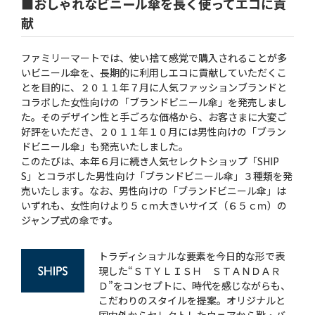
■おしゃれなビニール傘を長く使ってエコに貢
献
ファミリーマートでは、使い捨て感覚で購入されることが多
いビニール傘を、長期的に利用しエコに貢献していただくこ
とを目的に、２０１１年７月に人気ファッションブランドと
コラボした女性向けの「ブランドビニール傘」を発売しまし
た。そのデザイン性と手ごろな価格から、お客さまに大変ご
好評をいただき、２０１１年１０月には男性向けの「ブラン
ドビニール傘」も発売いたしました。
このたびは、本年６月に続き人気セレクトショップ「SHIP
S」とコラボした男性向け「ブランドビニール傘」３種類を発
売いたします。なお、男性向けの「ブランドビニール傘」は
いずれも、女性向けより５ｃｍ大きいサイズ（６５ｃｍ）の
ジャンプ式の傘です。
トラディショナルな要素を今日的な形で表
現した“ＳＴＹＬＩＳＨ ＳＴＡＮＤＡＲ
Ｄ”をコンセプトに、時代を感じながらも、
こだわりのスタイルを提案。オリジナルと