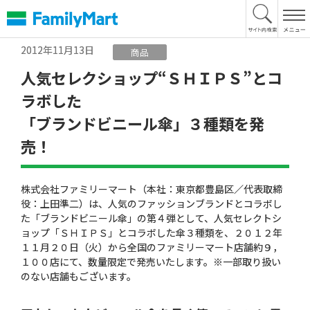
本
文
へ
2012年11月13日
商品
人気セレクショップ“ＳＨＩＰＳ”とコ
ラボした
「ブランドビニール傘」３種類を発
売！
株式会社ファミリーマート（本社：東京都豊島区／代表取締
役：上田準二）は、人気のファッションブランドとコラボし
た「ブランドビニール傘」の第４弾として、人気セレクトシ
ョップ「ＳＨＩＰＳ」とコラボした傘３種類を、２０１２年
１１月２０日（火）から全国のファミリーマート店舗約９，
１００店にて、数量限定で発売いたします。※一部取り扱い
のない店舗もございます。