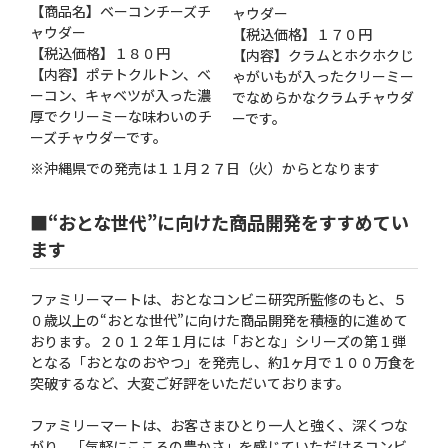
【商品名】ベーコンチーズチ
ャウダー
ャウダー
【税込価格】１７０円
【税込価格】１８０円
【内容】クラムとホクホクじ
【内容】ポテトクルトン、ベ
ゃがいもが入ったクリーミー
ーコン、キャベツが入った濃
でなめらかなクラムチャウダ
厚でクリーミーな味わいのチ
ーです。
ーズチャウダーです。
※沖縄県での発売は１１月２７日（火）からとなります
■“おとな世代”に向けた商品開発をすすめてい
ます
ファミリーマートは、おとなコンビニ研究所監修のもと、５
０歳以上の“おとな世代”に向けた商品開発を積極的に進めて
おります。２０１２年１月には「おとな」シリーズの第１弾
となる「おとなのおやつ」を発売し、約1ヶ月で１００万食を
突破するなど、大変ご好評をいただいております。
ファミリーマートは、お客さまひとり一人と強く、深くつな
がり、「気軽にこころの豊かさ」を感じていただけるコンビ