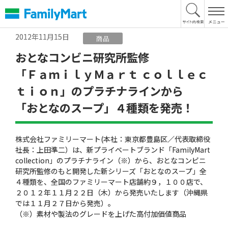
本
文
へ
2012年11月15日
商品
おとなコンビニ研究所監修
「ＦａｍｉｌｙＭａｒｔ ｃｏｌｌｅｃ
ｔｉｏｎ」のプラチナラインから
「おとなのスープ」４種類を発売！
株式会社ファミリーマート(本社：東京都豊島区／代表取締役
社長：上田準二）は、新プライベートブランド「FamilyMart
collection」のプラチナライン（※）から、おとなコンビニ
研究所監修のもと開発した新シリーズ「おとなのスープ」全
４種類を、全国のファミリーマート店舗約９，１００店で、
２０１２年１１月２２日（木）から発売いたします（沖縄県
では１１月２７日から発売）。
（※）素材や製法のグレードを上げた高付加価値商品