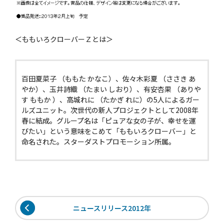
＜ももいろクローバーＺとは＞
百田夏菜子 （ももた かなこ）、佐々木彩夏 （ささき あ
やか）、玉井詩織 （たまい しおり）、有安杏果 （ありや
す ももか ）、高城れに （たかぎ れに）の5人によるガー
ルズユニット。次世代の新人プロジェクトとして2008年
春に結成。グループ名は「ピュアな女の子が、幸せを運
びたい」という意味をこめて「ももいろクローバー」と
命名された。スターダストプロモーション所属。
ニュースリリース2012年