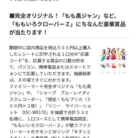
■完全オリジナル！「もも黒ジャン」など、
「ももいろクローバーＺ」にちなんだ豪華賞品
が当たります！
期間中に店内商品を税込５００円以上購入
したレシートに印字される１口分の“応募
コード”を、応募する賞品の口数分貯め
て、パソコン、携帯電話またはスマートフ
ォンにて応募していただきます。抽選結果
は、その場ですぐにわかります。
ファミリーマート完全オリジナル「もも黒
ジャン」や、「シャープ ブルーレイディ
スクレコーダー」「限定！ももプリカ（５
００円×２枚）」「ソニー サイバーショ
ット DSC-WX170」を抽選で合計５３０
名様に、１口コースとして携帯電話限定、
「ももいいろクローバーＺ」が歌うファミ
リーマートのチキンＣＭソング「キチンと