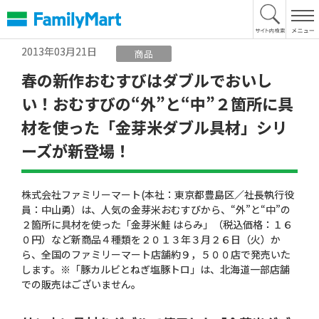
本
文
へ
2013年03月21日
商品
春の新作おむすびはダブルでおいし
い！おむすびの“外”と“中”２箇所に具
材を使った「金芽米ダブル具材」シリ
ーズが新登場！
株式会社ファミリーマート(本社：東京都豊島区／社長執行役
員：中山勇）は、人気の金芽米おむすびから、“外”と“中”の
２箇所に具材を使った「金芽米鮭 はらみ」（税込価格：１６
０円）など新商品４種類を２０１３年３月２６日（火）か
ら、全国のファミリーマート店舗約９，５００店で発売いた
します。※「豚カルビとねぎ塩豚トロ」は、北海道一部店舗
での販売はございません。