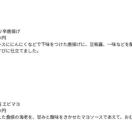
リ辛唐揚げ
０円
ースににんにくなどで下味をつけた唐揚げに、豆板醤、一味などを
すびに仕立てました。
 エビマヨ
０円
した食感の海老を、甘みと酸味をきかせたマヨソースであえて、お