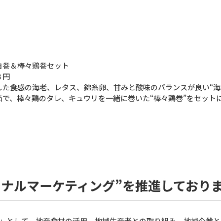
ヨ巻＆棒々鶏巻セット
８円
した食感の海老、レタス、錦糸卵、甘みと酸味のバランスが良い“海
茹で、棒々鶏のタレ、キュウリを一緒に巻いた“棒々鶏巻”をセット
ョナルマーケティング”を推進しており
」として、地産食材の活用、地域生産者との取り組み、地域企業と