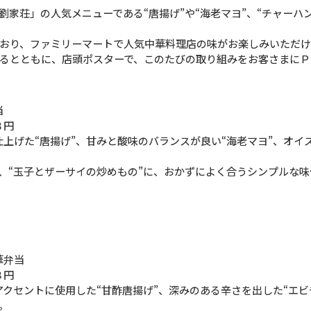
劉家荘」の人気メニューである“唐揚げ”や“海老マヨ”、“チャーハ
おり、ファミリーマートで人気中華料理店の味がお楽しみいただけ
るとともに、店頭ポスターで、このたびの取り組みをお客さまにＰ
当
８円
上げた“唐揚げ”、甘みと酸味のバランスが良い“海老マヨ”、オイ
”、“玉子とザーサイの炒めもの”に、おかずによく合うシンプルな
華弁当
８円
クセントに使用した“甘酢唐揚げ”、深みのある辛さを出した“エビ
。