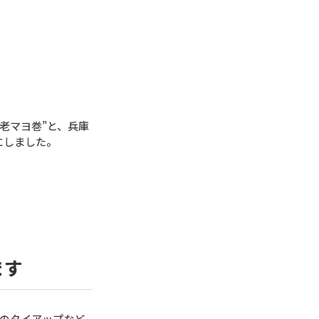
老マヨ巻”と、兵庫
にしました。
ます
のタイアップなど