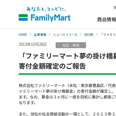
本
文
へ
商品情
HOME
企業情報
ニュースリリース
2013年
「ファミリ
2013年10月28日
社会・環境
「ファミリーマート夢の掛け橋
寄付金額確定のご報告
株式会社ファミリーマート（本社：東京都豊島区／代表
ァミリーマート夢の掛け橋募金」の寄付金額が確定し、
ます。なお、募金は３ヶ月に一度を目処に集計し都度ご
なります。
また、当社の社会貢献活動の一環として、２０１３年３