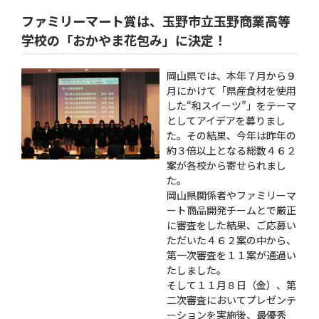
ファミリーマート賞は、玉野市立玉野商業高等
学校の「おかやま花包み」に決定！
岡山県では、本年７月から９
月にかけて「県産食材を使用
した“和スイーツ”」をテーマ
としてアイデアを募りまし
た。その結果、今年は昨年の
約３倍以上となる総数４６２
案が各校から寄せられまし
た。
岡山県関係者やファミリーマ
ート商品開発チームとで厳正
に審査をした結果、ご応募い
ただいた４６２案の中から、
第一次審査を１１案が通過い
たしました。
そして１１月８日（金）、第
二次審査においてプレゼンテ
ーションを実施後、最優秀