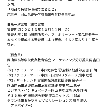
以内」
「商品の特徴が明確であること」
応募先：岡山県高等学校商業教育協会事務局
■第一次審査（書類審査）
審査期間：２０１３年１０月１１日（金）
審査内容：岡山県関係者や、ファミリーマート商品開発チー
ムなどで構成する審査員により審査、４６２案より１１案を
選定。
（審査員）
岡山県高等学校商業教育協会 マーケティング分野委員長 吉田
信
(株)ファミリーマート 中国地区営業統括部 統括部長 加計 朗
(株)ファミリーマート 中国・四国ＭＤグループ 畑中 理香
(株)デザートランド 営業開発資産統括部長 金子 研一
岡山県民生活部県民生活交通課 副参事 村上 恵子
ビジネス・インキュベーター岡山 専務理事 滝澤 輝治
ＫＳＢ瀬戸内海放送 報道制作ユニット 芳川 梨菜
タウン情報おかやま ビザビリレーションズ 川合 勝大
（アドバイザー）