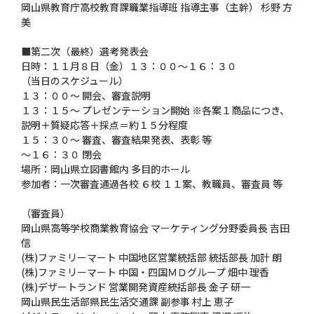
岡山県教育庁高校教育課職業指導班 指導主事（主幹） 杉野 方
美
■第二次（最終）選考発表会
日時：１１月８日（金）１３：００～１６：３０
（当日のスケジュール）
１３：００～ 開会、審査説明
１３：１５～ プレゼンテーション開始 ※各案１商品につき、
説明＋質疑応答＋採点＝約１５分程度
１５：３０～ 審査、審査結果発表、表彰 等
～１６：３０ 閉会
場所：岡山県立図書館内 多目的ホール
参加者：一次審査通過各校 ６校 １１案、教職員、審査員 等
（審査員）
岡山県高等学校商業教育協会 マーケティング分野委員長 吉田
信
(株)ファミリーマート 中国地区営業統括部 統括部長 加計 朗
(株)ファミリーマート 中国・四国ＭＤグループ 畑中 理香
(株)デザートランド 営業開発資産統括部長 金子 研一
岡山県民生活部県民生活交通課 副参事 村上 恵子