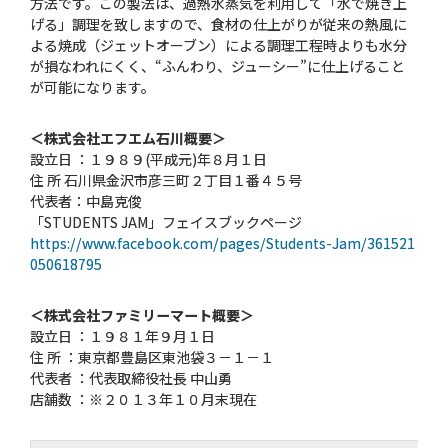
方法です。この製法は、過熱水蒸気を利用して「水で焼き上
げる」調理を致しますので、食材の仕上がりが従来の熱風に
よる焼成（ジェットオーブン）による調理工程時よりも水分
が損なわれにくく、“ふんわり、ジューシー”に仕上げること
が可能になります。
＜株式会社エフエム石川概要＞
設立日 ：１９８９(平成元)年８月１日
住 所 石川県金沢市彦三町２丁目１番４５号
代表者：中島克俊
「STUDENTS JAM」フェイスブックページ
https://www.facebook.com/pages/Students-Jam/361521
050618795
＜株式会社ファミリーマート概要＞
設立日 ：１９８１年９月１日
住 所 ：東京都豊島区東池袋３－１－１
代表者 ：代表取締役社長 中山勇
店舗数 ：※２０１３年１０月末現在