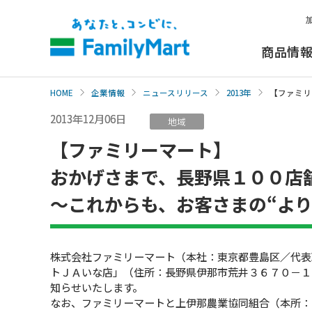
本
文
へ
商品情
HOME
企業情報
ニュースリリース
2013年
【ファミリ
2013年12月06日
地域
【ファミリーマート】
おかげさまで、長野県１００店
〜これからも、お客さまの“よ
株式会社ファミリーマート（本社：東京都豊島区／代表
トＪＡいな店」（住所：長野県伊那市荒井３６７０－１
知らせいたします。
なお、ファミリーマートと上伊那農業協同組合（本所：