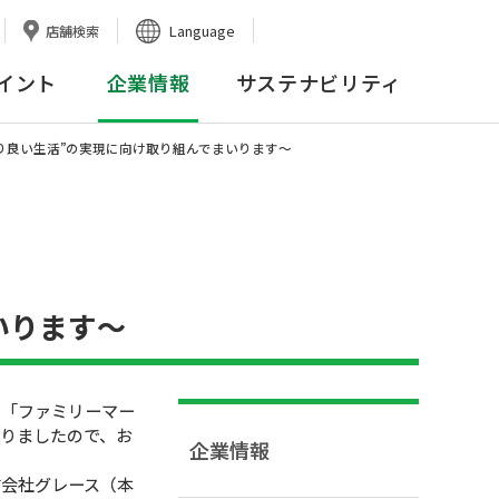
Language
店舗検索
イント
企業情報
サステナビリティ
り良い生活”の実現に向け取り組んでまいります〜
いります〜
る「ファミリーマー
りましたので、お
企業情報
式会社グレース（本