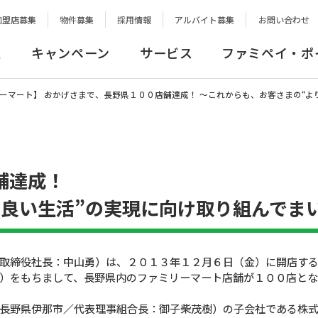
加盟店募集
物件募集
採用情報
アルバイト募集
お問い合わせ
報
キャンペーン
サービス
ファミペイ・ポ
ーマート】 おかげさまで、長野県１００店舗達成！ 〜これからも、お客さまの“よ
舗達成！
り良い生活”の実現に向け取り組んでま
取締役社長：中山勇）は、２０１３年１２月６日（金）に開店す
）をもちまして、長野県内のファミリーマート店舗が１００店とな
長野県伊那市／代表理事組合長：御子柴茂樹）の子会社である株