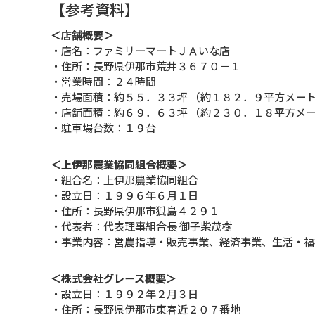
【参考資料】
＜店舗概要＞
・店名：ファミリーマートＪＡいな店
・住所：長野県伊那市荒井３６７０－１
・営業時間：２４時間
・売場面積：約５５．３３坪 （約１８２．９平方メー
・店舗面積：約６９．６３坪 （約２３０．１８平方メ
・駐車場台数：１９台
＜上伊那農業協同組合概要＞
・組合名：上伊那農業協同組合
・設立日：１９９６年６月１日
・住所：長野県伊那市狐島４２９１
・代表者：代表理事組合長 御子柴茂樹
・事業内容：営農指導・販売事業、経済事業、生活・福
＜株式会社グレース概要＞
・設立日：１９９２年２月３日
・住所：長野県伊那市東春近２０７番地