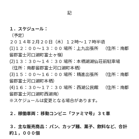
記
１．スケジュール：
（予定）
２０１４年２月２０日（木）１２時～１７時半頃
(1)１２：００～１３：００ 場所：上九出張所 （住所：南都
留郡富士河口湖町富士ヶ嶺）
(2)１３：３０～１４：３０ 場所：本栖湖湖仙荘前駐車場
（住所：南都留郡富士河口湖町本栖）
(3)１５：００～１６：００ 場所：精進出張所 （住所：南都
留郡富士河口湖町本栖）
(4)１６：３０～１７：３０ 場所：西湖公民館 （住所：南都
留郡富士河口湖町西湖南）
※スケジュールは変更となる場合があります。
２．稼働車両： 移動コンビニ「ファミマ号」３ｔ車
３．主な販売商品： パン、カップ麺、菓子、飲料など、合計
約１，０００個