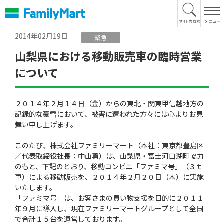
本
文
へ
2014年02月19日
緊急
山梨県における移動販売車の臨時営業
について
２０１４年２月１４日（金）からの東北・関東甲信越地方の
記録的な豪雪において、被害に遭われた方々には心よりお見
舞い申し上げます。
このたび、株式会社ファミリーマート（本社：東京都豊島区
／代表取締役社長：中山勇）は、山梨県・富士河口湖町協力
のもと、下記のとおり、移動コンビニ「ファミマ号」（３ｔ
車）による移動販売を、２０１４年２月２０日（木）に実施
いたします。
「ファミマ号」は、お客さまの買い物支援を目的に２０１１
年９月に導入し、現在ファミリーマートグループとして全国
で合計１５台を運営しております。