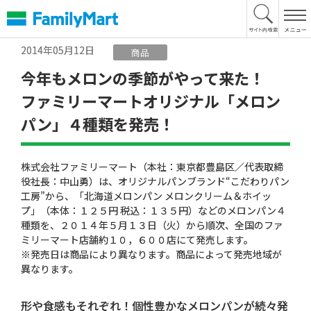
本
文
へ
2014年05月12日
商品
今年もメロンの季節がやって来た！
ファミリーマートオリジナル「メロン
パン」４種類を発売！
株式会社ファミリーマート（本社：東京都豊島区／代表取締
役社長：中山勇）は、オリジナルパンブランド“こだわりパン
工房”から、「北海道メロンパン メロンクリーム＆ホイッ
プ」（本体：１２５円 税込：１３５円）などのメロンパン４
種類を、２０１４年５月１３日（火）から順次、全国のファ
ミリーマート店舗約１０，６００店にて発売します。
※発売日は商品により異なります。商品によって発売地域が
異なります。
形や食感もそれぞれ！個性豊かなメロンパンが続々発