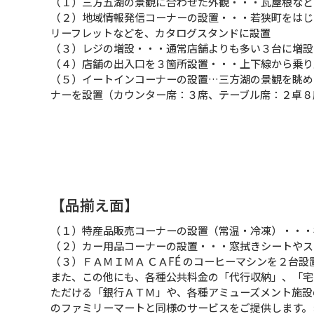
（１）三方五湖の景観に合わせた外観・・・瓦屋根など
（２）地域情報発信コーナーの設置・・・若狭町をはじ
リーフレットなどを、カタログスタンドに設置
（３）レジの増設・・・通常店舗よりも多い３台に増設
（４）店舗の出入口を３箇所設置・・・上下線から乗り
（５）イートインコーナーの設置…三方湖の景観を眺め
ナーを設置（カウンター席：３席、テーブル席：２卓８
【品揃え面】
（１）特産品販売コーナーの設置（常温・冷凍）・・・
（２）カー用品コーナーの設置・・・窓拭きシートやス
（３）ＦＡＭＩＭＡ ＣＡFÉ のコーヒーマシンを２台設
また、この他にも、各種公共料金の「代行収納」、「宅
ただける「銀行ＡＴＭ」や、各種アミューズメント施設
のファミリーマートと同様のサービスをご提供します。