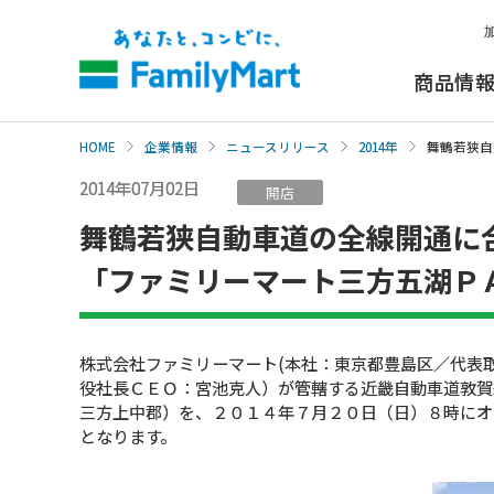
本
文
へ
商品情
HOME
企業情報
ニュースリリース
2014年
舞鶴若狭自
2014年07月02日
開店
舞鶴若狭自動車道の全線開通に
「ファミリーマート三方五湖Ｐ
株式会社ファミリーマート(本社：東京都豊島区／代表
役社長ＣＥＯ：宮池克人）が管轄する近畿自動車道敦賀
三方上中郡）を、２０１４年７月２０日（日）８時にオ
となります。