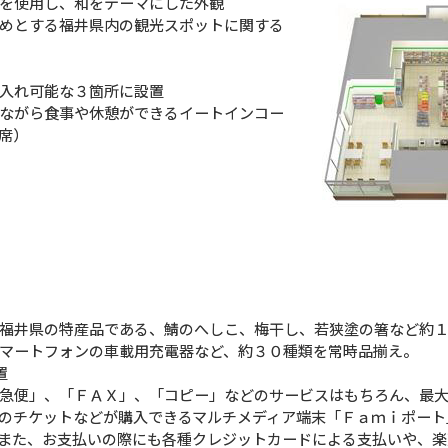
を使用し、和をテーマにした外観
めとする福井県内の観光スポットに関する
入れ可能な３箇所に設置
ながら食事や休憩ができるイートインコー
席）
福井県の特産品である、鯖のへしこ、梅干し、若狭塗の箸など約
マートフォンの車載用充電器など、約３０種類を常時品揃え。
置
急便」、「ＦＡＸ」、「コピー」などのサービスはもちろん、最
のチケットなどが購入できるマルチメディア端末「Ｆａｍｉポート
また、お支払いの際にも各種クレジットカードによる支払いや、楽