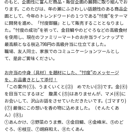
のもと、企画性に富んだ商品・販促企画の展開に取り組んでお
ります。このたびは、年の瀬にふさわしい話題性のある商品企
画として、今年のトレンドワードの１つである“忖度”をテーマ
に開発を進め、「忖度御膳」として販売することとなりまし
た。“忖度の成功”を祈って、金目鯛やのどぐろなどの高級食材
を使用し、現在のファミリーマートのお弁当ラインナップで
最高額となる税込798円の高級弁当に仕立てました。
職場、友人同士、家族でのコミュニケーションツールとし
て、是非ご賞味ください。
お弁当の中身（具材）を題材にした、“忖度”のメッセージ
を、お品書きとして添付！
「この案件(①)、うまくいくと(②) めでたい(③)です。金(④)
を目当てにするほど 腹黒く(⑤)はありませんが、マメ(⑥)に
お会いして、沢山お話をさせていただきたいです。(ゴマすり)
(⑦) 最後にこの想いを香の物に込めました。（そんたくあ
ん）(⑧)」
①あんかけ、②野菜のうま煮、③金目鯛、④金峰米、⑤のど
ぐろ、⑥枝豆、⑦胡麻和え、⑧たくあん