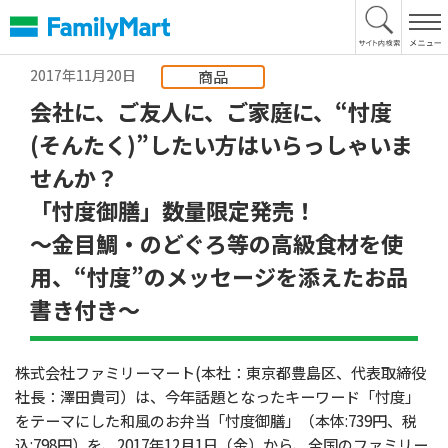
本
文
へ
2017年11月20日
商品
会社に、ご友人に、ご家庭に、“忖度
(そんたく)”したい方はいらっしゃいま
せんか？
「忖度御膳」数量限定発売！
～金目鯛・のどぐろ等の高級食材を使
用、“忖度”のメッセージを添えたお品
書き付き～
株式会社ファミリーマート(本社：東京都豊島区、代表取締役
社長：澤田貴司）は、今年話題となったキーワード「忖度」
をテーマにした和風のお弁当「忖度御膳」（本体:739円、税
込:798円）を、2017年12月1日（金）から、全国のファミリー